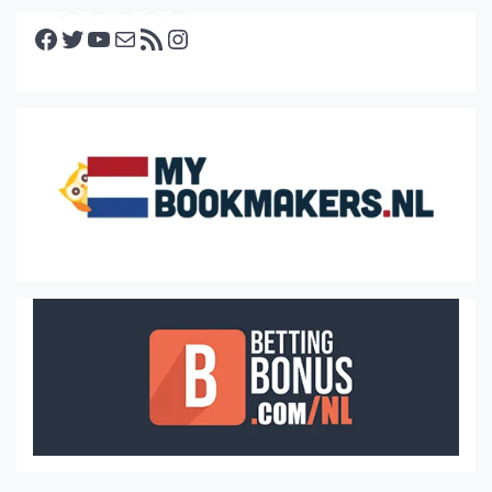
Facebook
Twitter
YouTube
E-mail
RSS feed
Instagram