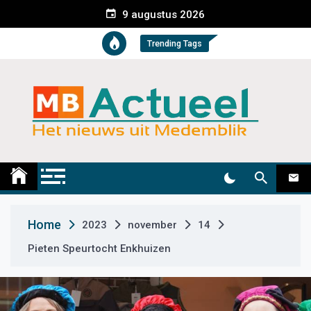
S
9 augustus 2026
k
i
Trending Tags
p
t
o
c
o
n
t
Medemblik Actueel
Wij zijn altijd actueel
e
n
t
Home
2023
november
14
Pieten Speurtocht Enkhuizen