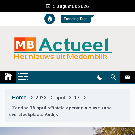
S
5 augustus 2026
k
i
Trending Tags
p
t
o
c
o
n
t
Medemblik Actueel
Wij zijn altijd actueel
e
n
t
Home
2023
april
17
Zondag 16 april officiële opening nieuwe kano-
oversteekplaats Andijk