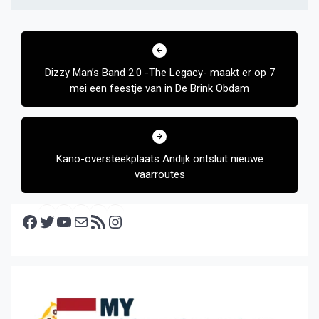
Bericht
navigatie
Dizzy Man’s Band 2.0 -The Legacy- maakt er op 7
mei een feestje van in De Brink Obdam
Kano-oversteekplaats Andijk ontsluit nieuwe
vaarroutes
Facebook
Twitter
YouTube
E-mail
RSS feed
Instagram