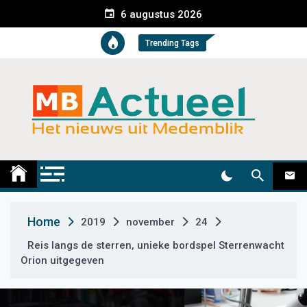
S
6 augustus 2026
k
i
Trending Tags
p
t
o
c
o
n
t
Medemblik Actueel
Wij zijn altijd actueel
e
n
t
Home
2019
november
24
Reis langs de sterren, unieke bordspel Sterrenwacht
Orion uitgegeven