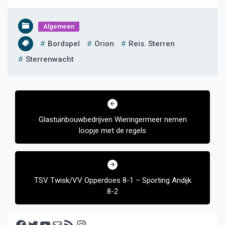
Algemeen
Bordspel
Orion
Reis. Sterren
Sterrenwacht
Bericht
navigatie
Glastuinbouwbedrijven Wieringermeer nemen
loopje met de regels
TSV Twisk/VV Opperdoes 8-1 – Sporting Andijk
8-2
Facebook
Twitter
YouTube
E-mail
RSS feed
Instagram