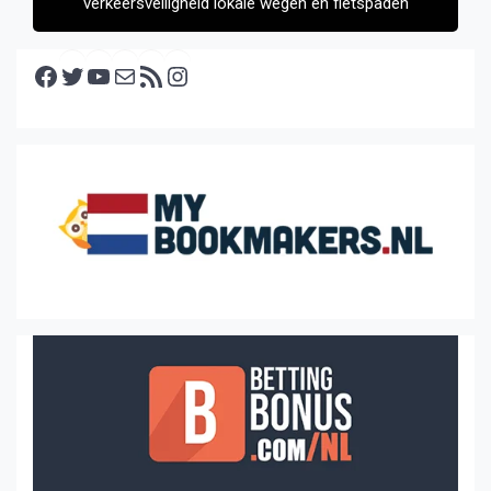
verkeersveiligheid lokale wegen en fietspaden
Facebook
Twitter
YouTube
E-mail
RSS feed
Instagram