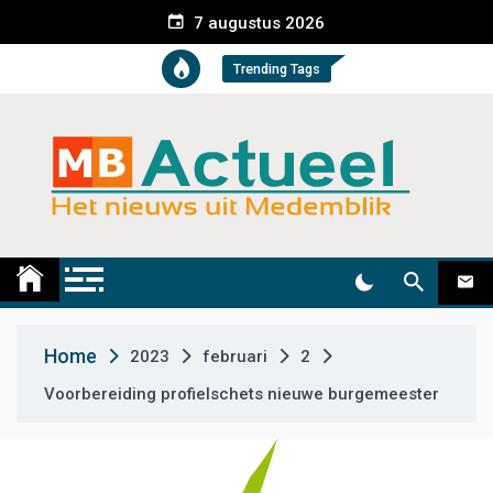
S
7 augustus 2026
k
i
Trending Tags
p
t
o
c
o
n
t
Medemblik Actueel
Wij zijn altijd actueel
e
n
t
Home
2023
februari
2
Voorbereiding profielschets nieuwe burgemeester