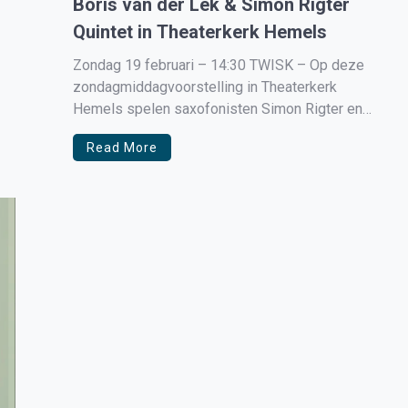
Boris van der Lek & Simon Rigter
Quintet in Theaterkerk Hemels
Zondag 19 februari – 14:30 TWISK – Op deze
zondagmiddagvoorstelling in Theaterkerk
Hemels spelen saxofonisten Simon Rigter en
Boris van de Lek een spannende tenor battle. De
Read More
saxofonisten vonden elkaar eind jaren tachtig in
hun lyrische geluid, swing en intieme ballad spel.
Na jaren samen spelen treden ze nu dan […]