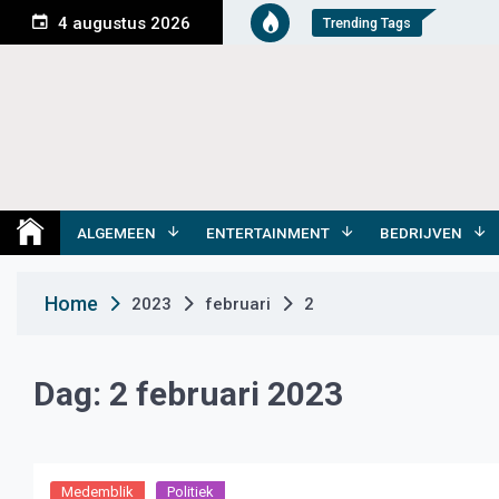
S
4 augustus 2026
Trending Tags
k
i
p
t
o
c
o
Medemblik Actueel
Wij zijn altijd actueel
n
t
ALGEMEEN
ENTERTAINMENT
BEDRIJVEN
e
n
Home
2023
februari
2
t
Dag:
2 februari 2023
Medemblik
Politiek