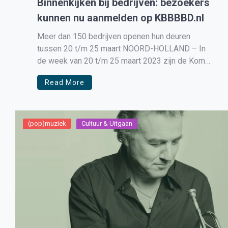
Binnenkijken bij bedrijven: bezoekers
kunnen nu aanmelden op KBBBBD.nl
Meer dan 150 bedrijven openen hun deuren
tussen 20 t/m 25 maart NOORD-HOLLAND – In
de week van 20 t/m 25 maart 2023 zijn de Kom
Binnen bij Bedrijven Dagen in Noord-Holland
Read More
Noord. Ruim 150 bedrijven openen hun deuren
voor potentiële werknemers, buurtbewoners,
studenten en andere belangstellenden.
Inschrijven voor bezoekers is […]
(pop)muziek
Cultuur & Uitgaan