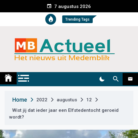
S
7 augustus 2026
k
i
Trending Tags
p
t
o
c
o
n
t
Medemblik Actueel
Wij zijn altijd actueel
e
n
t
Home
2022
augustus
12
Wist jij dat ieder jaar een Elfstedentocht geroeid
wordt?