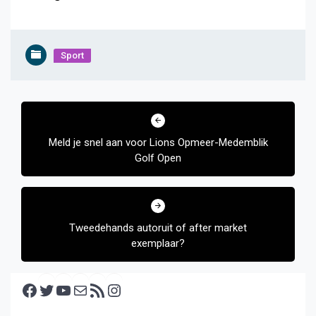
Sport
Bericht
navigatie
Meld je snel aan voor Lions Opmeer-Medemblik
Golf Open
Tweedehands autoruit of after market
exemplaar?
Facebook
Twitter
YouTube
E-mail
RSS feed
Instagram