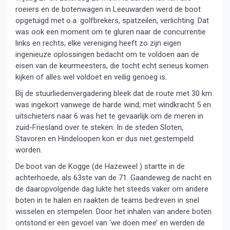
roeiers en de botenwagen in Leeuwarden werd de boot
opgetuigd met o.a. golfbrekers, spatzeilen, verlichting. Dat
was ook een moment om te gluren naar de concurrentie
links en rechts; elke vereniging heeft zo zijn eigen
ingenieuze oplossingen bedacht om te voldoen aan de
eisen van de keurmeesters, die tocht echt serieus komen
kijken of alles wel voldoet en veilig genoeg is.
Bij de stuurliedenvergadering bleek dat de route met 30 km
was ingekort vanwege de harde wind; met windkracht 5 en
uitschieters naar 6 was het te gevaarlijk om de meren in
zuid-Friesland over te steken. In de steden Sloten,
Stavoren en Hindeloopen kon er dus niet gestempeld
worden.
De boot van de Kogge (de Hazeweel ) startte in de
achterhoede, als 63ste van de 71. Gaandeweg de nacht en
de daaropvolgende dag lukte het steeds vaker om andere
boten in te halen en raakten de teams bedreven in snel
wisselen en stempelen. Door het inhalen van andere boten
ontstond er een gevoel van ‘we doen mee’ en werden de