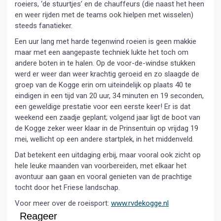
roeiers, ‘de stuurtjes’ en de chauffeurs (die naast het heen
en weer rijden met de teams ook hielpen met wisselen)
steeds fanatieker.
Een uur lang met harde tegenwind roeien is geen makkie
maar met een aangepaste techniek lukte het toch om
andere boten in te halen. Op de voor-de-windse stukken
werd er weer dan weer krachtig geroeid en zo slaagde de
groep van de Kogge erin om uiteindelijk op plaats 40 te
eindigen in een tijd van 20 uur, 34 minuten en 19 seconden,
een geweldige prestatie voor een eerste keer! Er is dat
weekend een zaadje geplant; volgend jaar ligt de boot van
de Kogge zeker weer klaar in de Prinsentuin op vrijdag 19
mei, wellicht op een andere startplek, in het middenveld.
Dat betekent een uitdaging erbij, maar vooral ook zicht op
hele leuke maanden van voorbereiden, met elkaar het
avontuur aan gaan en vooral genieten van de prachtige
tocht door het Friese landschap.
Voor meer over de roeisport:
www.rvdekogge.nl
Reageer