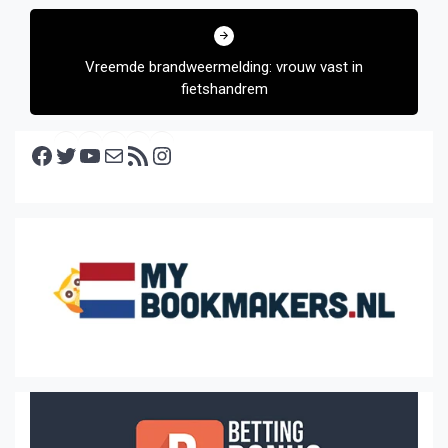
Vreemde brandweermelding: vrouw vast in
fietshandrem
Facebook
Twitter
YouTube
E-mail
RSS feed
Instagram