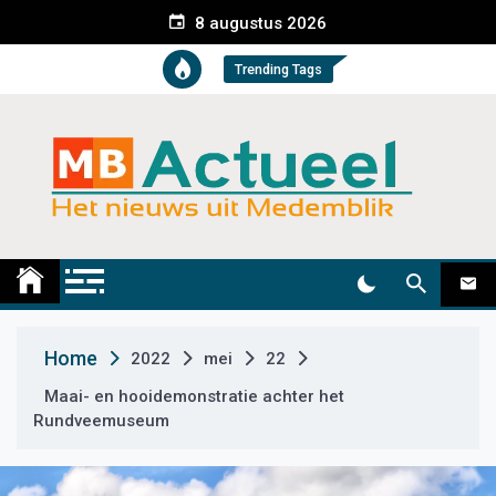
S
8 augustus 2026
k
i
Trending Tags
p
t
o
c
o
n
t
Medemblik Actueel
Wij zijn altijd actueel
e
n
t
Home
2022
mei
22
Maai- en hooidemonstratie achter het
Rundveemuseum