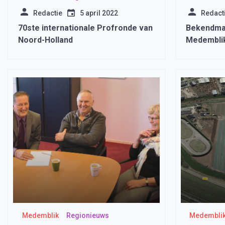
Redactie
5 april 2022
Redact
70ste internationale Profronde van
Bekendma
Noord-Holland
Medembli
Medemblik
Regionieuws
Medembli