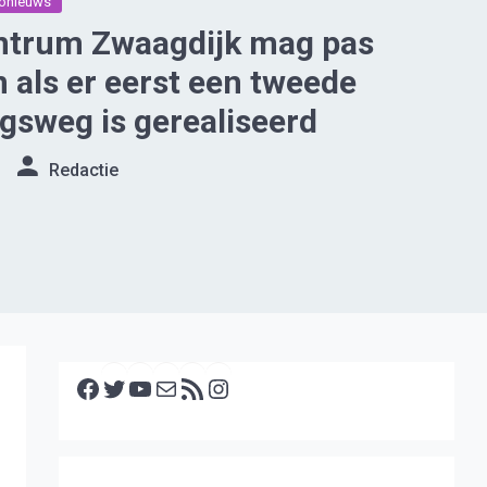
onieuws
ntrum Zwaagdijk mag pas
n als er eerst een tweede
ngsweg is gerealiseerd
Redactie
Facebook
Twitter
YouTube
E-mail
RSS feed
Instagram