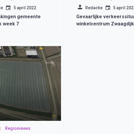
ie
5 april 2022
Redactie
5 april 202
kingen gemeente
Gevaarlijke verkeerssitu
k week 7
winkelcentrum Zwaagdijk 
aangepakt
k
Regionieuws