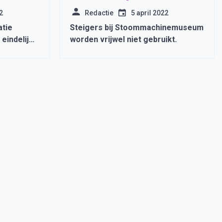
2
Redactie
5 april 2022
atie
Steigers bij Stoommachinemuseum
eindelijk
worden vrijwel niet gebruikt.