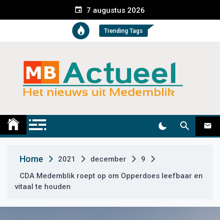
S
7 augustus 2026
k
i
Trending Tags
p
t
o
c
o
n
t
Medemblik Actueel
Wij zijn altijd actueel
e
n
t
Home
2021
december
9
CDA Medemblik roept op om Opperdoes leefbaar en
vitaal te houden