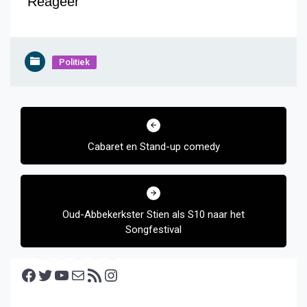
Reageer
Politiek
Bericht
navigatie
Cabaret en Stand-up comedy
Oud-Abbekerkster Stien als S10 naar het
Songfestival
Facebook
Twitter
YouTube
E-mail
RSS feed
Instagram