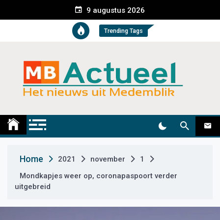
S
9 augustus 2026
k
i
Trending Tags
p
t
o
c
o
n
t
Medemblik Actueel
Wij zijn altijd actueel
e
n
t
Home
2021
november
1
Mondkapjes weer op, coronapaspoort verder
uitgebreid