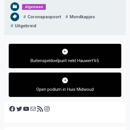
Algemeen
Coronapaspoort
Mondkapjes
Uitgebreid
Bericht
navigatie
Buitenspeldoelpunt nekt Hauwert’65.
Open podium in Huis Midwoud
Facebook
Twitter
YouTube
E-mail
RSS feed
Instagram