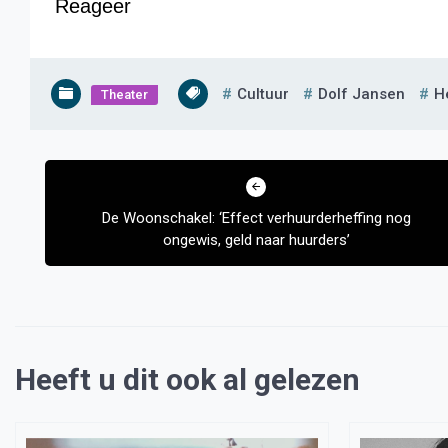
Reageer
Cultuur
Dolf Jansen
H
Theater
Bericht
navigatie
De Woonschakel: ‘Effect verhuurderheffing nog
ongewis, geld naar huurders’
Heeft u dit ook al gelezen