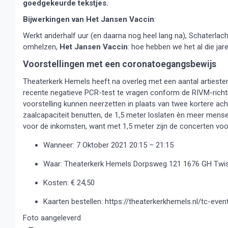
goedgekeurde tekstjes.
Bijwerkingen van Het Jansen Vaccin
:
Werkt anderhalf uur (en daarna nog heel lang na)
,
Schaterlac
omhelzen
,
Het Jansen Vaccin
: hoe hebben we het al die ja
Voorstellingen met een coronatoegangsbewijs
Theaterkerk Hemels heeft na overleg met een aantal artiest
recente negatieve PCR-test te vragen conform de RIVM-richtlij
voorstelling kunnen neerzetten in plaats van twee kortere ac
zaalcapaciteit benutten, de 1,5 meter loslaten èn meer mense
voor de inkomsten, want met 1,5 meter zijn de concerten voor
Wanneer: 7 Oktober 2021 20:15 – 21:15
Waar: Theaterkerk Hemels Dorpsweg 121 1676 GH Twi
Kosten: € 24,50
Kaarten bestellen: https://theaterkerkhemels.nl/tc-ev
Foto aangeleverd