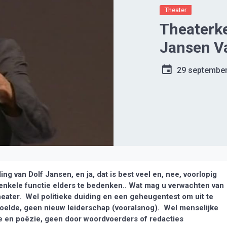
Theater
Theaterke
Jansen V
29 septembe
g van Dolf Jansen, en ja, dat is best veel en, nee, voorlopig
n enkele functie elders te bedenken.. Wat mag u verwachten van
heater. Wel politieke duiding en een geheugentest om uit te
doelde, geen nieuw leiderschap (vooralsnog). Wel menselijke
e en poëzie, geen door woordvoerders of redacties