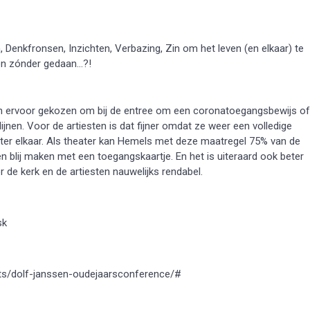
h
,
Denkfronsen
,
Inzichten
,
Verbazing
,
Zin om het leven (en elkaar) te
ren zónder gedaan…?!
en ervoor gekozen om bij de entree om een coronatoegangsbewijs of
nen. Voor de artiesten is dat fijner omdat ze weer een volledige
hter elkaar. Als theater kan Hemels met deze maatregel 75% van de
n blij maken met een toegangskaartje. En het is uiteraard ook beter
 de kerk en de artiesten nauwelijks rendabel.
sk
ents/dolf-janssen-oudejaarsconference/#