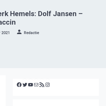
rk Hemels: Dolf Jansen –
accin
r 2021
Redactie
Facebook
Twitter
YouTube
E-mail
RSS feed
Instagram