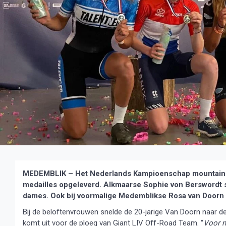
MEDEMBLIK – Het Nederlands Kampioenschap mountainb
medailles opgeleverd. Alkmaarse Sophie von Berswordt sn
dames. Ook bij voormalige Medemblikse Rosa van Doorn 
Bij de beloftenvrouwen snelde de 20-jarige Van Doorn naar 
komt uit voor de ploeg van Giant LIV Off-Road Team. “
Voor m