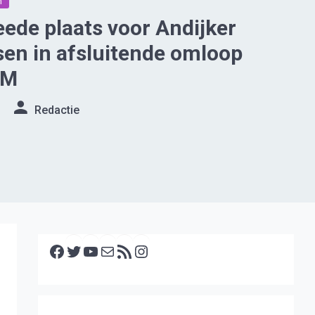
n
ede plaats voor Andijker
en in afsluitende omloop
AM
Redactie
Facebook
Twitter
YouTube
E-mail
RSS feed
Instagram