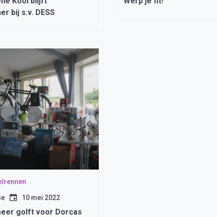
né Kool blijft
Werp je fit!
er bij s.v. DESS
elrennen
ie
10 mei 2022
eer golft voor Dorcas