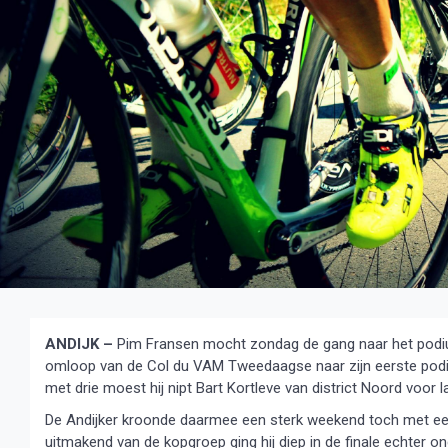
ANDIJK –
Pim Fransen mocht zondag de gang naar het podiu
omloop van de Col du VAM Tweedaagse naar zijn eerste podium
met drie moest hij nipt Bart Kortleve van district Noord voor l
De Andijker kroonde daarmee een sterk weekend toch met een
uitmakend van de kopgroep ging hij diep in de finale echter ond