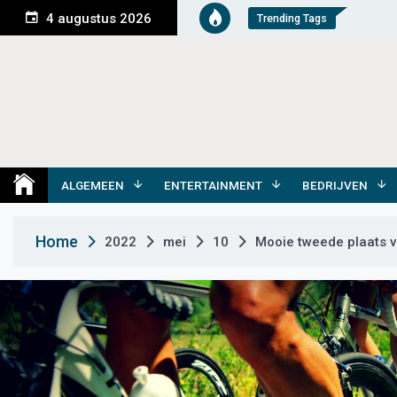
S
4 augustus 2026
Trending Tags
k
i
p
t
o
c
o
Medemblik Actueel
Wij zijn altijd actueel
n
t
ALGEMEEN
ENTERTAINMENT
BEDRIJVEN
e
n
Home
2022
mei
10
Mooie tweede plaats v
t