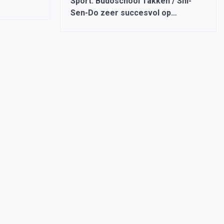
Sport: Budoschool Takken / Shi-
Sen-Do zeer succesvol op
verschillende fronten