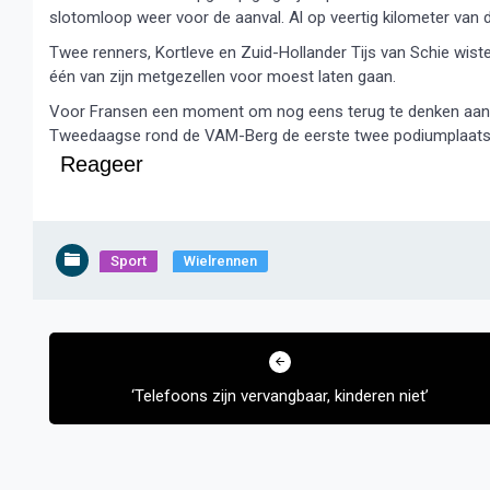
slotomloop weer voor de aanval. Al op veertig kilometer van d
Twee renners, Kortleve en Zuid-Hollander Tijs van Schie wiste
één van zijn metgezellen voor moest laten gaan.
Voor Fransen een moment om nog eens terug te denken aan zi
Tweedaagse rond de VAM-Berg de eerste twee podiumplaatse
Reageer
Sport
Wielrennen
Bericht
navigatie
‘Telefoons zijn vervangbaar, kinderen niet’