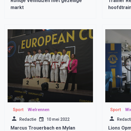
Rondje Venhuizen met gezellige
Trainer Re
markt
hoofdtrain
Sport
Wielrennen
Sport
Wi
Redactie
10 mei 2022
Redact
Marcus Trouerbach en Mylan
Lions Opm