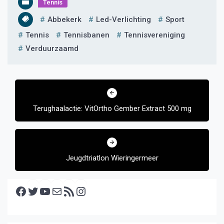
Tennis
Abbekerk
Led-Verlichting
Sport
Tennis
Tennisbanen
Tennisvereniging
Verduurzaamd
Bericht
navigatie
Terughaalactie: VitOrtho Gember Extract 500 mg
Jeugdtriatlon Wieringermeer
Facebook
Twitter
YouTube
E-mail
RSS feed
Instagram