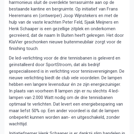
harmonieus sluit de overdekte terrasruimte aan op de
bestaande kantine en bergruimte. Op initiatief van Frans
Heeremans en (ontwerper) Joop Wijnstekers en met de
hulp van de vaste krachten Peter Feld, Sjaak Meijners en
Henk Schaaper is een gezellige zitplek en onderkomen
gecreëerd, dat de naam In Buiten heeft gekregen. Het door
KlaVier geschonken nieuwe buitenmeubilair zorgt voor de
finishing touch.
De led-verlichting voor de drie tennisbanen is geleverd en
geïnstalleerd door SportStroom, dat als bedrijf
gespecialiseerd is in verlichting voor tennisverenigingen. De
nieuwe verlichting biedt de club vele voordelen. De lampen
hebben een langere levensduur én ze zijn energiezuiniger.
In plaats van voorheen 8 lampen zijn er nu slechts 4 led-
lampen van 2.000 Watt nodig om de drie tennisbanen
optimaal te verlichten. Dat levert een energiebesparing van
maar liefst 50% op. Een ander voordeel is dat de lampen
onbeperkt kunnen worden aan- en uitgeschakeld, zonder
wachttijd.
Initiatiefnemer Henk Schaaper is er dankzij slim handelen in