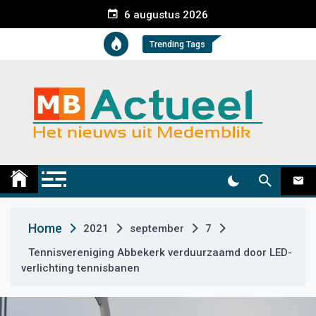
S
6 augustus 2026
k
i
Trending Tags
p
t
o
c
o
n
t
Medemblik Actueel
Wij zijn altijd actueel
e
n
t
Home
2021
september
7
Tennisvereniging Abbekerk verduurzaamd door LED-
verlichting tennisbanen