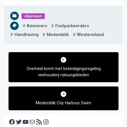
Algemeen
Bewoners
Foutparkeerders
Handhaving
Medemblik
Westereiland
Bericht
navigatie
Overheid komt met beëindigingsregeling
veehouderij natuurgebieden
Medemblik City Harbour Swim
Facebook
Twitter
YouTube
E-mail
RSS feed
Instagram