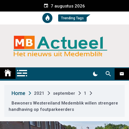
S
7 augustus 2026
k
i
Trending Tags
p
t
o
c
o
n
t
Medemblik Actueel
Wij zijn altijd actueel
e
n
t
Home
2021
september
1
Bewoners Westereiland Medemblik willen strengere
handhaving op foutparkeerders