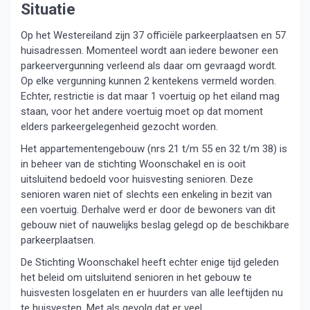
Situatie
Op het Westereiland zijn 37 officiële parkeerplaatsen en 57
huisadressen. Momenteel wordt aan iedere bewoner een
parkeervergunning verleend als daar om gevraagd wordt.
Op elke vergunning kunnen 2 kentekens vermeld worden.
Echter, restrictie is dat maar 1 voertuig op het eiland mag
staan, voor het andere voertuig moet op dat moment
elders parkeergelegenheid gezocht worden.
Het appartementengebouw (nrs 21 t/m 55 en 32 t/m 38) is
in beheer van de stichting Woonschakel en is ooit
uitsluitend bedoeld voor huisvesting senioren. Deze
senioren waren niet of slechts een enkeling in bezit van
een voertuig. Derhalve werd er door de bewoners van dit
gebouw niet of nauwelijks beslag gelegd op de beschikbare
parkeerplaatsen.
De Stichting Woonschakel heeft echter enige tijd geleden
het beleid om uitsluitend senioren in het gebouw te
huisvesten losgelaten en er huurders van alle leeftijden nu
te huisvesten. Met als gevolg dat er veel