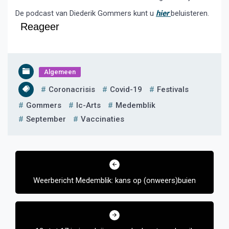
De podcast van Diederik Gommers kunt u
hier
beluisteren.
Reageer
Algemeen
Coronacrisis
Covid-19
Festivals
Gommers
Ic-Arts
Medemblik
September
Vaccinaties
Bericht
navigatie
Weerbericht Medemblik: kans op (onweers)buien