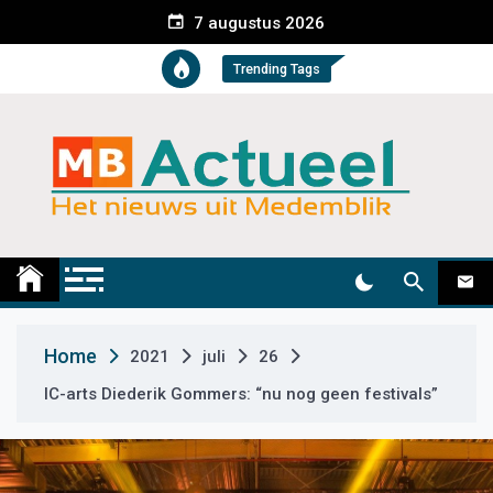
S
7 augustus 2026
k
i
Trending Tags
p
t
o
c
o
n
t
Medemblik Actueel
Wij zijn altijd actueel
e
n
t
Home
2021
juli
26
IC-arts Diederik Gommers: “nu nog geen festivals”