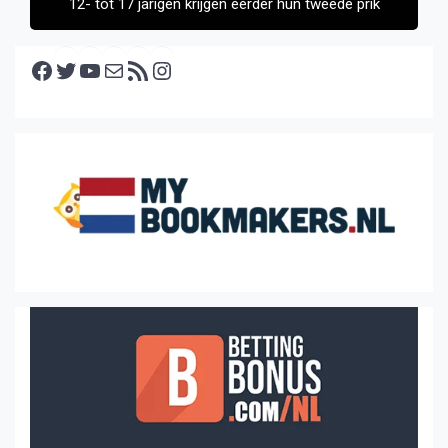
12- tot 17 jarigen krijgen eerder hun tweede prik
Facebook
Twitter
YouTube
E-mail
RSS feed
Instagram