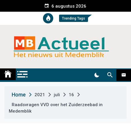
S
6 augustus 2026
k
i
Trending Tags
p
t
o
c
o
n
t
Medemblik Actueel
Wij zijn altijd actueel
e
n
t
Home
2021
juli
16
Raadsvragen VVD over het Zuiderzeebad in
Medemblik