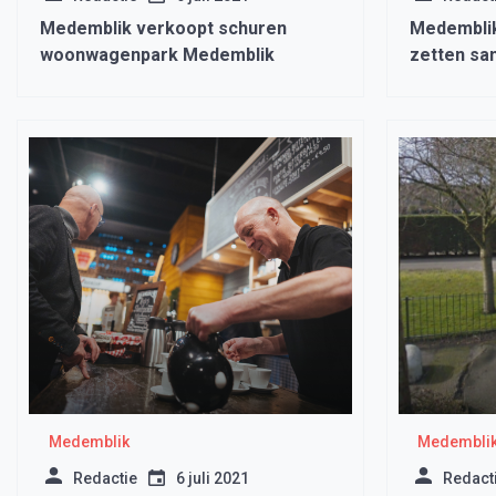
Medemblik verkoopt schuren
Medembli
woonwagenpark Medemblik
zetten sa
Medemblik
Medembli
Redactie
6 juli 2021
Redact