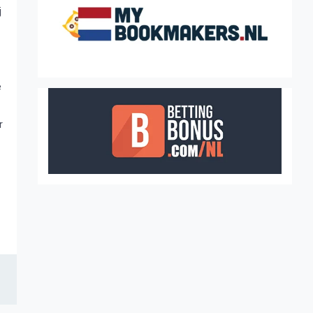
j
e
r