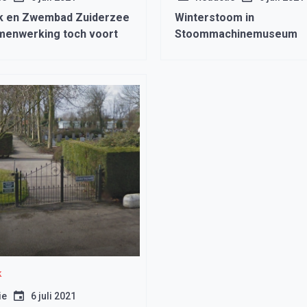
k en Zwembad Zuiderzee
Winterstoom in
menwerking toch voort
Stoommachinemuseum
k
ie
6 juli 2021