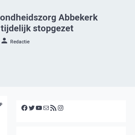
ondheidszorg Abbekerk
tijdelijk stopgezet
Redactie
Facebook
Twitter
YouTube
E-mail
RSS feed
Instagram
op