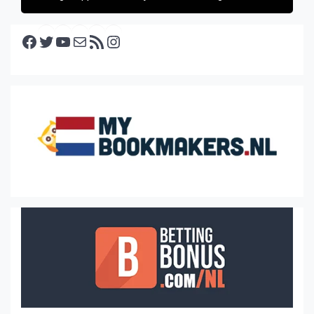
Facebook
Twitter
YouTube
E-mail
RSS feed
Instagram