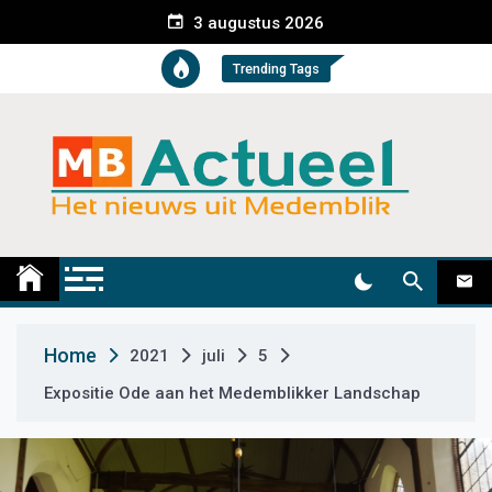
S
3 augustus 2026
k
i
Trending Tags
p
t
o
c
o
n
t
Medemblik Actueel
Wij zijn altijd actueel
e
n
t
Home
2021
juli
5
Expositie Ode aan het Medemblikker Landschap