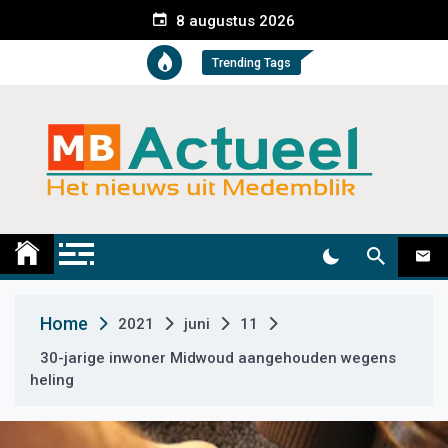
S
8 augustus 2026
k
i
Trending Tags
p
t
o
c
o
n
t
Medemblik Actueel
Wij zijn altijd actueel
e
n
t
Home
2021
juni
11
30-jarige inwoner Midwoud aangehouden wegens
heling