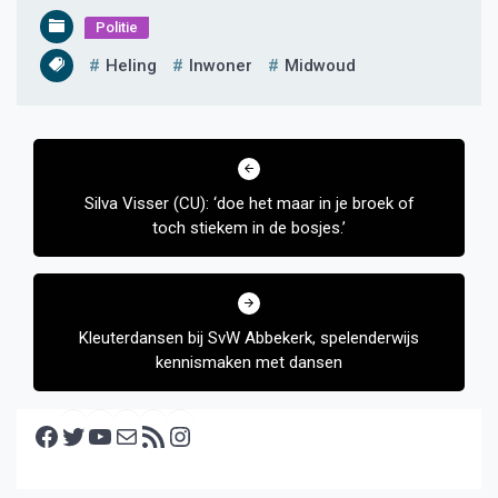
Politie
Heling
Inwoner
Midwoud
Bericht
navigatie
Silva Visser (CU): ‘doe het maar in je broek of
toch stiekem in de bosjes.’
Kleuterdansen bij SvW Abbekerk, spelenderwijs
kennismaken met dansen
Facebook
Twitter
YouTube
E-mail
RSS feed
Instagram