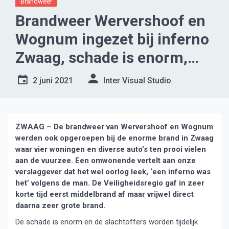
Brandweer
Brandweer Wervershoof en
Wognum ingezet bij inferno
Zwaag, schade is enorm,
‘alsof er een bom is ontploft’
2 juni 2021
Inter Visual Studio
ZWAAG – De brandweer van Wervershoof en Wognum
werden ook opgeroepen bij de enorme brand in Zwaag
waar vier woningen en diverse auto’s ten prooi vielen
aan de vuurzee. Een omwonende vertelt aan onze
verslaggever dat het wel oorlog leek, ‘een inferno was
het’ volgens de man. De Veiligheidsregio gaf in zeer
korte tijd eerst middelbrand af maar vrijwel direct
daarna zeer grote brand.
De schade is enorm en de slachtoffers worden tijdelijk