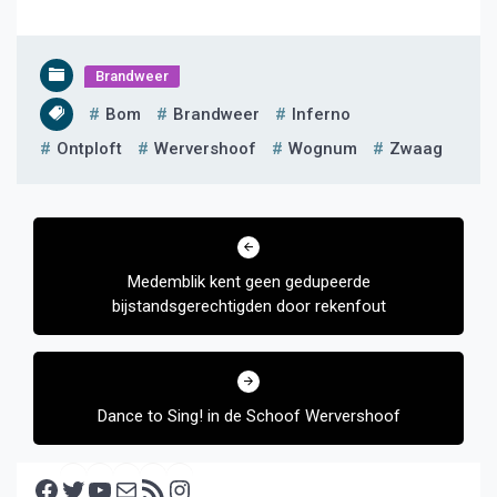
Brandweer
Bom
Brandweer
Inferno
Ontploft
Wervershoof
Wognum
Zwaag
Bericht
navigatie
Medemblik kent geen gedupeerde
bijstandsgerechtigden door rekenfout
Dance to Sing! in de Schoof Wervershoof
Facebook
Twitter
YouTube
E-mail
RSS feed
Instagram