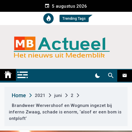
S
5 augustus 2026
k
i
Trending Tags
p
t
o
c
o
n
t
Medemblik Actueel
Wij zijn altijd actueel
e
n
t
Home
2021
juni
2
Brandweer Wervershoof en Wognum ingezet bij
inferno Zwaag, schade is enorm, ‘alsof er een bom is
ontploft’