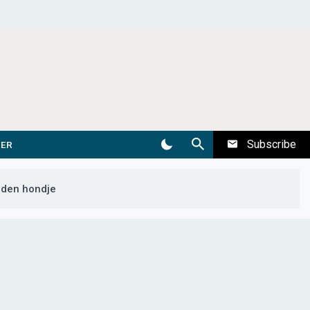
Subscribe
DER
nden hondje