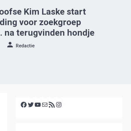
ofse Kim Laske start
ding voor zoekgroep
. na terugvinden hondje
Redactie
Facebook
Twitter
YouTube
E-mail
RSS feed
Instagram