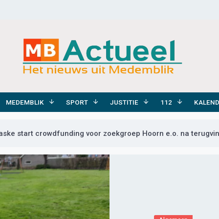
MEDEMBLIK
SPORT
JUSTITIE
112
KALEN
ske start crowdfunding voor zoekgroep Hoorn e.o. na terugvi