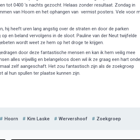
ben tot 0400 ’s nachts gezocht. Helaas zonder resultaat. Zondag in
mmen van Hoorn en het ophangen van vermist posters. Vele voor m
, hij heeft uren lang angstig over de straten en door de parken
 op en beland vervolgens in de sloot. Pauline van der Neut twijfelde
gebeten wordt weet ze hem op het droge te krijgen.
gedragen door deze fantastische mensen en kan ik hem veilig mee
n alles vrijwillig en belangeloos doen wil ik ze graag een hart onde
lemaal zelf aangeschaft. Het zou fantastisch zijn als de zoekgroep
al hun spullen ter plaatse kunnen zijn.
Hoorn
Kim Laske
Wervershoof
Zoekgroep