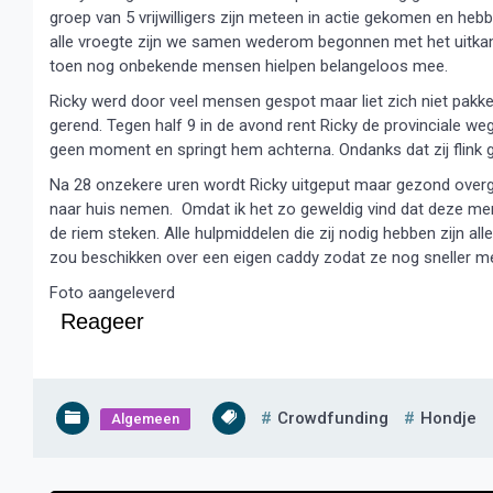
groep van 5 vrijwilligers zijn meteen in actie gekomen en heb
alle vroegte zijn we samen wederom begonnen met het uitka
toen nog onbekende mensen hielpen belangeloos mee.
Ricky werd door veel mensen gespot maar liet zich niet pakken
gerend. Tegen half 9 in de avond rent Ricky de provinciale weg
geen moment en springt hem achterna. Ondanks dat zij flink 
Na 28 onzekere uren wordt Ricky uitgeput maar gezond over
naar huis nemen. Omdat ik het zo geweldig vind dat deze mense
de riem steken. Alle hulpmiddelen die zij nodig hebben zijn al
zou beschikken over een eigen caddy zodat ze nog sneller met 
Foto aangeleverd
Reageer
Crowdfunding
Hondje
Algemeen
Bericht