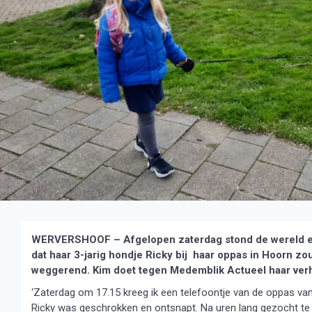
WERVERSHOOF – Afgelopen zaterdag stond de wereld even
dat haar 3-jarig hondje Ricky bij haar oppas in Hoorn zo
weggerend. Kim doet tegen Medemblik Actueel haar verh
‘Zaterdag om 17.15 kreeg ik een telefoontje van de oppas van
Ricky was geschrokken en ontsnapt. Na uren lang gezocht t