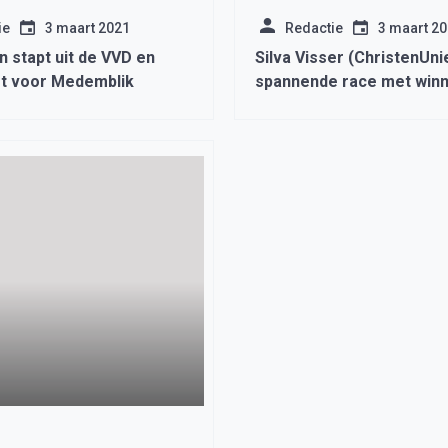
ie
3 maart 2021
Redactie
3 maart 2
jn stapt uit de VVD en
Silva Visser (ChristenUnie
rt voor Medemblik
spannende race met winn
verliezers’