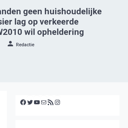
nden geen huishoudelijke
sier lag op verkeerde
W2010 wil opheldering
Redactie
Facebook
Twitter
YouTube
E-mail
RSS feed
Instagram