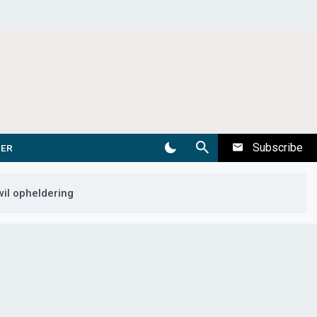
Subscribe
DER
il opheldering