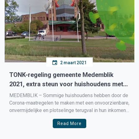
2 maart 2021
TONK-regeling gemeente Medemblik
2021, extra steun voor huishoudens met
financiële problemen
MEDEMBLIK – Sommige huishoudens hebben door de
Corona-maatregelen te maken met een onvoorzienbare,
onvermijdelijke en plotselinge terugval in hun inkomen.
Deze huishoudens kunnen daardoor in de problemen
Read More
raken met de betaling van noodzakelijke kosten,
waaronder woonlasten. Deze problemen kunnen niet