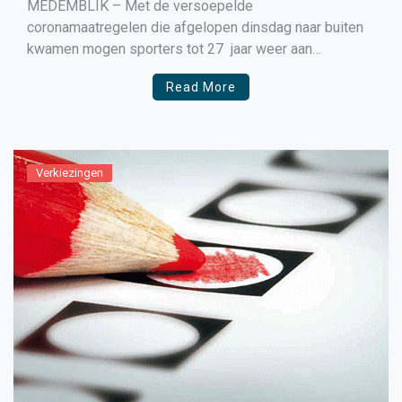
MEDEMBLIK – Met de versoepelde
coronamaatregelen die afgelopen dinsdag naar buiten
kwamen mogen sporters tot 27 jaar weer aan
buitensporten doen. Zo ook bij FC Medemblik waar
Read More
aanstaande donderdag 4 maart de trainingen weer
zullen worden hervat. Wel beginnen de trainingen
vroeger dan normaal vanwege de avondklok. Het
bestuur van […]
Verkiezingen