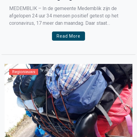
Medemblik
MEDEMBLIK – In de gemeente Medemblik zijn de
afgelopen 24 uur 34 mensen positief getest op het
coronavirus, 17 meer dan maandag. Daar staat
tegenover dat er geen ziekenhuis opnames zijn en ook
Read More
geen inwoners zijn overleden. Het gaat om het aantal
positief geteste mensen die aan het RIVM gemeld […]
Regionieuws