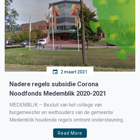
2 maart 2021
Nadere regels subsidie Corona
Noodfonds Medemblik 2020-2021
MEDEMBLIK – Besluit van het college van
burgemeester en wethouders van de gemeente
Medemblik houdende regels omtrent ondersteuning
aan maatschappelijke voorzieningen die getroffen zijn
Read More
door de coronacrisis (Nadere regels subsidie Corona