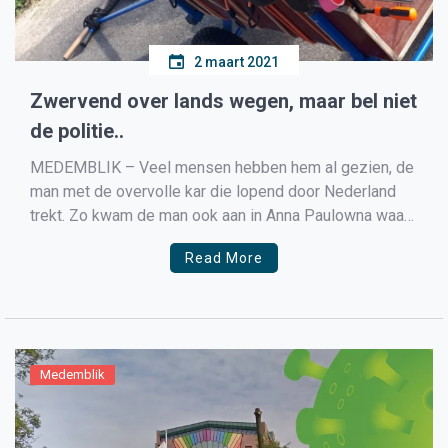
2 maart 2021
Zwervend over lands wegen, maar bel niet
de politie..
MEDEMBLIK – Veel mensen hebben hem al gezien, de
man met de overvolle kar die lopend door Nederland
trekt. Zo kwam de man ook aan in Anna Paulowna waar
hij direct door veel inwoners opviel. Maar zegt de
Read More
wijkagent van Anna Paulowna, ‘geen zorgen er wordt op
deze man gelet […]
Medemblik