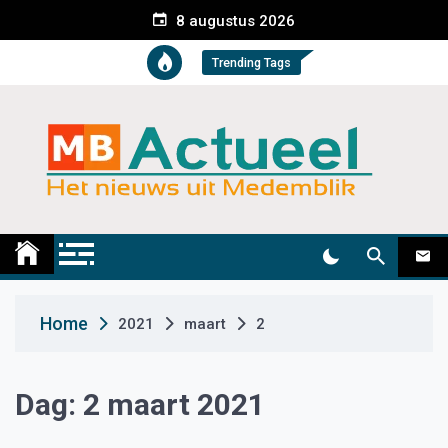
S
8 augustus 2026
k
i
Trending Tags
p
t
o
c
o
n
t
Medemblik Actueel
Wij zijn altijd actueel
e
n
t
Home
2021
maart
2
Dag:
2 maart 2021