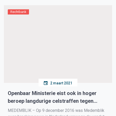
worden opgelost door het stelsel van sociale
zekerheid en de […]
Rechtbank
2 maart 2021
Openbaar Ministerie eist ook in hoger
beroep langdurige celstraffen tegen
cocaïnebende
MEDEMBLIK – Op 9 december 2016 was Medemblik