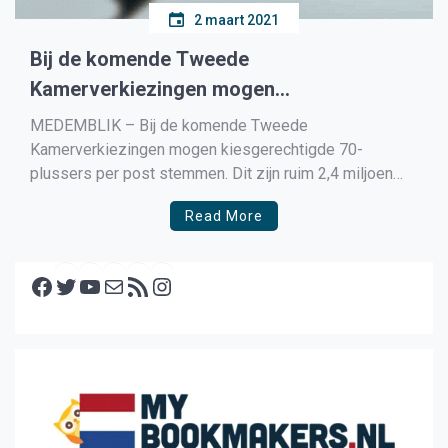
2 maart 2021
Bij de komende Tweede
Kamerverkiezingen mogen
kiesgerechtigde 70-plussers per post
MEDEMBLIK – Bij de komende Tweede
stemmen.
Kamerverkiezingen mogen kiesgerechtigde 70-
plussers per post stemmen. Dit zijn ruim 2,4 miljoen
inwoners. Op 17 maart 2021 mogen 810 duizend
Read More
jongeren voor het eerst voor de Tweede
Kamerverkiezing stemmen. In totaal zijn naar schatting
Facebook
13,2 miljoen mensen kiesgerechtigd. Dit blijkt uit cijfers
Twitter
YouTube
E-mail
RSS feed
Instagram
van het […]