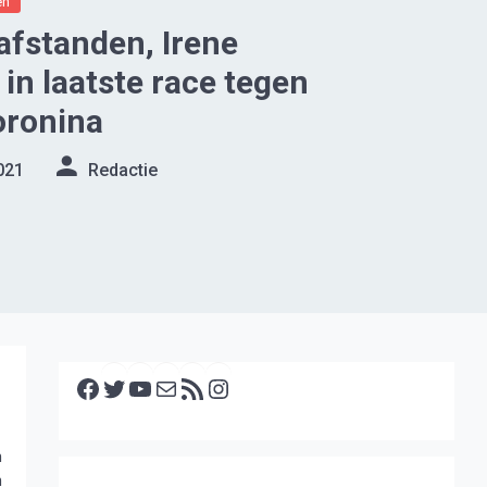
en
afstanden, Irene
in laatste race tegen
oronina
021
Redactie
Facebook
Twitter
YouTube
E-mail
RSS feed
Instagram
m
n