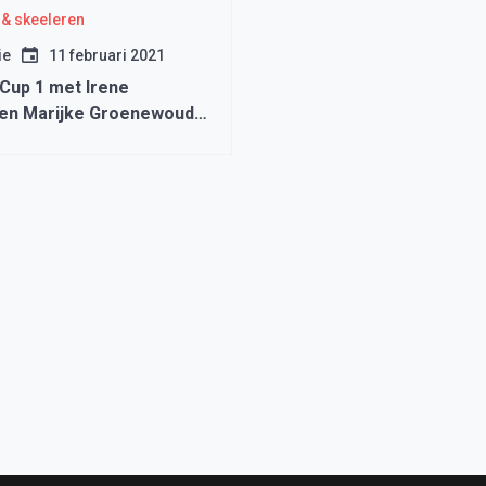
& skeeleren
ie
11 februari 2021
 Cup 1 met Irene
en Marijke Groenewoud
sastart