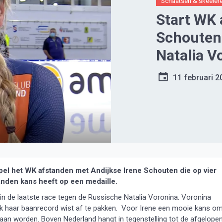
Schaatsen & skeeler
Start WK 
Schouten 
Natalia V
11 februari 2
el het WK afstanden met Andijkse Irene Schouten die op vier
tanden kans heeft op een medaille.
in de laatste race tegen de Russische Natalia Voronina. Voronina
ok haar baanrecord wist af te pakken. Voor Irene een mooie kans o
 gaan worden. Boven Nederland hangt in tegenstelling tot de afgelope