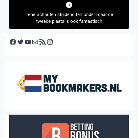
Irene Schouten strijdend ten onder maar de
tweede plaats is ook fantastisch
Facebook
Twitter
YouTube
E-mail
RSS feed
Instagram