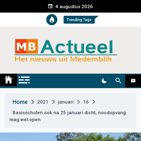
S
4 augustus 2026
k
i
Trending Tags
p
t
o
c
o
n
t
Medemblik Actueel
Wij zijn altijd actueel
e
n
t
Home
2021
januari
16
Basisscholen ook na 25 januari dicht, noodopvang
mag wel open