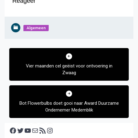
Reageer
Algemeen
Bericht
navigatie
Vier maanden cel geëist voor ontvoering in
Zwaag
Bot Flowerbulbs doet gooi naar Award Duurzame
Ondernemer Medemblik
Facebook
Twitter
YouTube
E-mail
RSS feed
Instagram