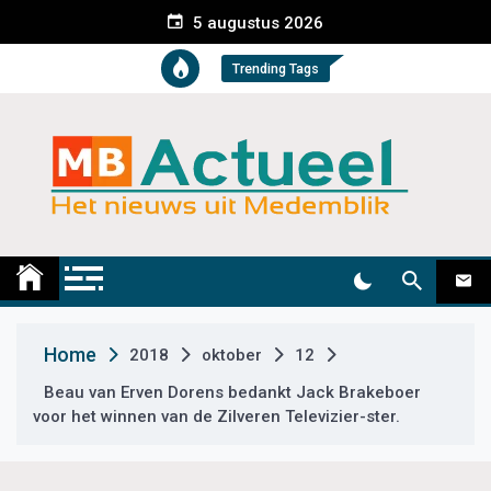
S
5 augustus 2026
k
i
Trending Tags
p
t
o
c
o
n
t
Medemblik Actueel
Wij zijn altijd actueel
e
n
t
Home
2018
oktober
12
Beau van Erven Dorens bedankt Jack Brakeboer
voor het winnen van de Zilveren Televizier-ster.