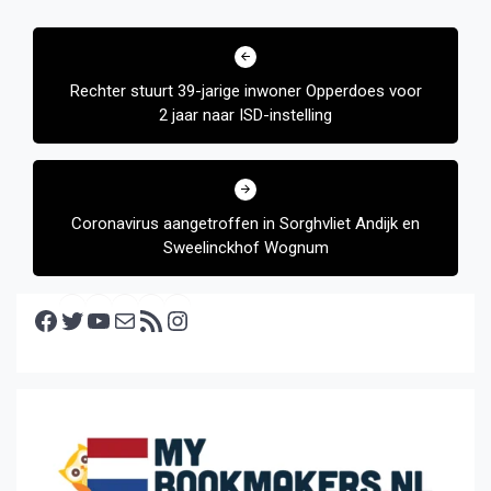
Bericht
navigatie
Rechter stuurt 39-jarige inwoner Opperdoes voor
2 jaar naar ISD-instelling
Coronavirus aangetroffen in Sorghvliet Andijk en
Sweelinckhof Wognum
Facebook
Twitter
YouTube
E-mail
RSS feed
Instagram