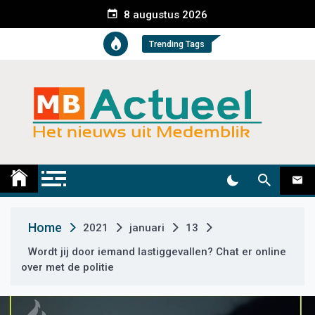
S
8 augustus 2026
k
i
Trending Tags
p
t
o
c
o
n
t
Medemblik Actueel
Wij zijn altijd actueel
e
n
t
Home
2021
januari
13
Wordt jij door iemand lastiggevallen? Chat er online
over met de politie