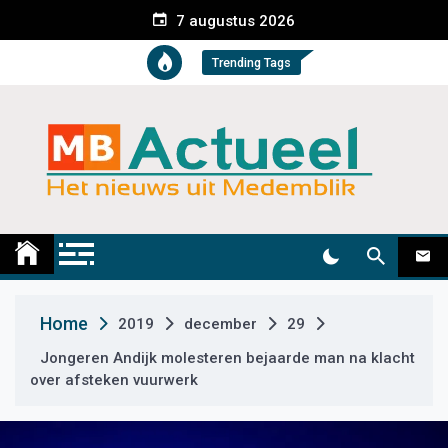
S
7 augustus 2026
k
i
Trending Tags
p
t
o
c
o
n
t
Medemblik Actueel
Wij zijn altijd actueel
e
n
t
Home
2019
december
29
Jongeren Andijk molesteren bejaarde man na klacht
over afsteken vuurwerk