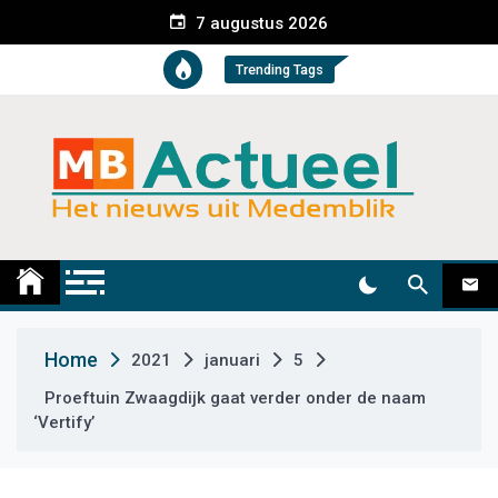
S
7 augustus 2026
k
i
Trending Tags
p
t
o
c
o
n
t
Medemblik Actueel
Wij zijn altijd actueel
e
n
t
Home
2021
januari
5
Proeftuin Zwaagdijk gaat verder onder de naam
‘Vertify’