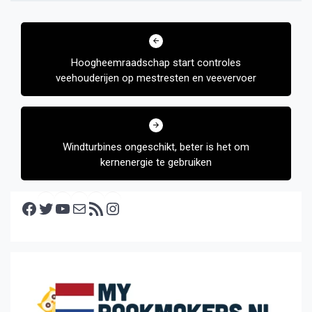
Bericht
navigatie
Hoogheemraadschap start controles
veehouderijen op mestresten en veevervoer
Windturbines ongeschikt, beter is het om
kernenergie te gebruiken
Facebook
Twitter
YouTube
E-mail
RSS feed
Instagram