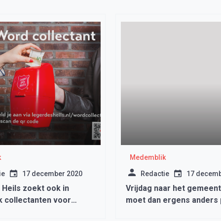
k
Medemblik
ie
17 december 2020
Redactie
17 decemb
Heils zoekt ook in
Vrijdag naar het gemeen
 collectanten voor
moet dan ergens anders
g buurtwerk