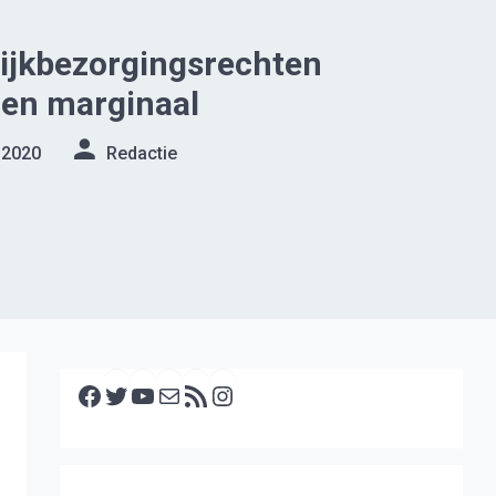
lijkbezorgingsrechten
gen marginaal
 2020
Redactie
Facebook
Twitter
YouTube
E-mail
RSS feed
Instagram