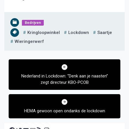
Bedrijven
Kringloopwinkel
Lockdown
Saartje
Wieringerwerf
Bericht
navigatie
Nederland in Lockdown: “Denk aan je naasten”
zegt directeur KBO-PCOB
HEMA gewoon open ondanks de lockdown
Facebook
Twitter
YouTube
E-mail
RSS feed
Instagram