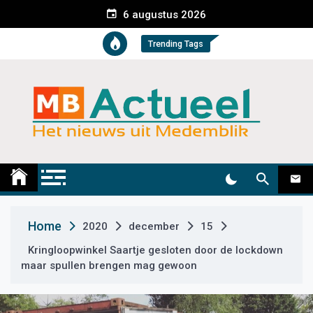
S
6 augustus 2026
k
i
Trending Tags
p
t
o
c
o
n
t
Medemblik Actueel
Wij zijn altijd actueel
e
n
t
Home
2020
december
15
Kringloopwinkel Saartje gesloten door de lockdown
maar spullen brengen mag gewoon