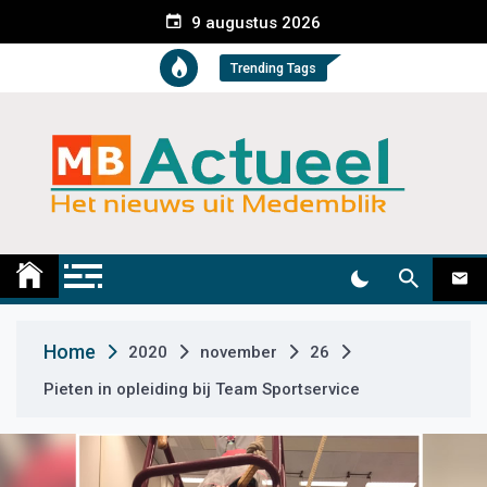
S
9 augustus 2026
k
i
Trending Tags
p
t
o
c
o
n
t
Medemblik Actueel
Wij zijn altijd actueel
e
n
t
Home
2020
november
26
Pieten in opleiding bij Team Sportservice