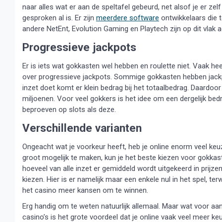
naar alles wat er aan de speltafel gebeurd, net alsof je er zel
gesproken al is. Er zijn
meerdere software
ontwikkelaars die t
andere NetEnt, Evolution Gaming en Playtech zijn op dit vlak a
Progressieve jackpots
Er is iets wat gokkasten wel hebben en roulette niet. Vaak hee
over progressieve jackpots. Sommige gokkasten hebben jackp
inzet doet komt er klein bedrag bij het totaalbedrag. Daardoor
miljoenen. Voor veel gokkers is het idee om een dergelijk b
beproeven op slots als deze.
Verschillende varianten
Ongeacht wat je voorkeur heeft, heb je online enorm veel keu
groot mogelijk te maken, kun je het beste kiezen voor gokkas
hoeveel van alle inzet er gemiddeld wordt uitgekeerd in prijze
kiezen. Hier is er namelijk maar een enkele nul in het spel, ter
het casino meer kansen om te winnen.
Erg handig om te weten natuurlijk allemaal. Maar wat voor aanb
casino’s is het grote voordeel dat je online vaak veel meer ke