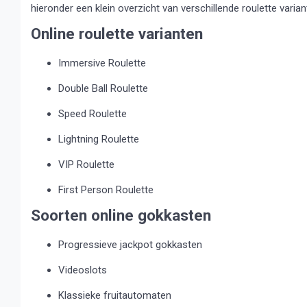
hieronder een klein overzicht van verschillende roulette vari
Online roulette varianten
Immersive Roulette
Double Ball Roulette
Speed Roulette
Lightning Roulette
VIP Roulette
First Person Roulette
Soorten online gokkasten
Progressieve jackpot gokkasten
Videoslots
Klassieke fruitautomaten