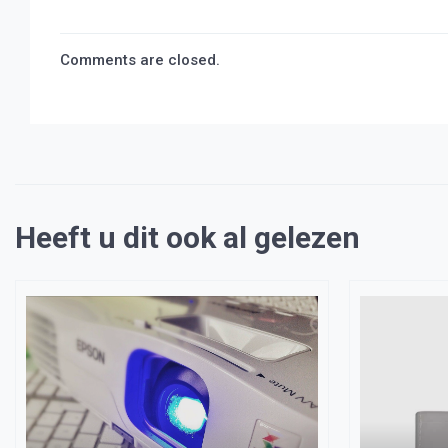
Comments are closed.
Heeft u dit ook al gelezen