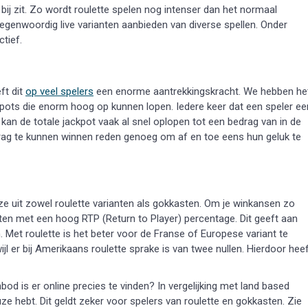
f bij zit. Zo wordt roulette spelen nog intenser dan het normaal
egenwoordig live varianten aanbieden van diverse spellen. Onder
ctief.
ft dit
op veel spelers
een enorme aantrekkingskracht. We hebben he
ots die enorm hoog op kunnen lopen. Iedere keer dat een speler ee
 kan de totale jackpot vaak al snel oplopen tot een bedrag van in de
edrag te kunnen winnen reden genoeg om af en toe eens hun geluk te
ze uit zowel roulette varianten als gokkasten. Om je winkansen zo
ten met een hoog RTP (Return to Player) percentage. Dit geeft aan
n. Met roulette is het beter voor de Franse of Europese variant te
wijl er bij Amerikaans roulette sprake is van twee nullen. Hierdoor hee
od is er online precies te vinden? In vergelijking met land based
uze hebt. Dit geldt zeker voor spelers van roulette en gokkasten. Zie