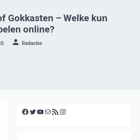
of Gokkasten – Welke kun
spelen online?
20
Redactie
Facebook
Twitter
YouTube
E-mail
RSS feed
Instagram