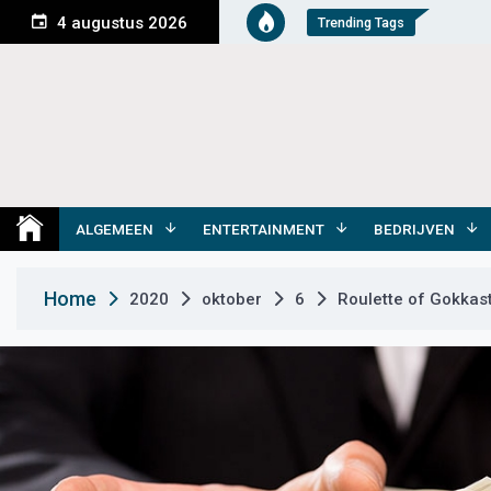
S
4 augustus 2026
Trending Tags
k
i
p
t
o
c
o
Medemblik Actueel
Wij zijn altijd actueel
n
t
ALGEMEEN
ENTERTAINMENT
BEDRIJVEN
e
n
Home
2020
oktober
6
Roulette of Gokkast
t