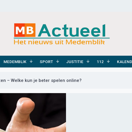
MEDEMBLIK
SPORT
JUSTITIE
112
KALEN
en – Welke kun je beter spelen online?