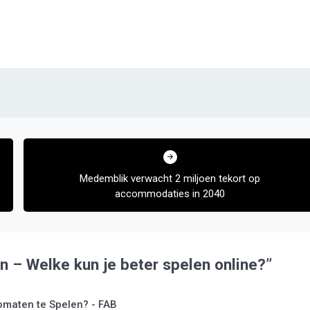
Medemblik verwacht 2 miljoen tekort op
accommodaties in 2040
n – Welke kun je beter spelen online?
”
maten te Spelen? - FAB