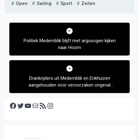
Open
Sailing
Sport
Zeilen
Bericht
navigatie
Politiek Medemblik blijft met argusogen kijken
naar Hoorn
Drankrijders uit Medemblik en Enkhuizen
aangehouden voor veroorzaken ongeval
Zwaagdijk-Oost
Facebook
Twitter
YouTube
E-mail
RSS feed
Instagram