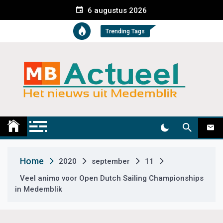
S
6 augustus 2026
k
i
Trending Tags
p
t
o
c
o
n
t
Medemblik Actueel
Wij zijn altijd actueel
e
n
t
Home
2020
september
11
Veel animo voor Open Dutch Sailing Championships
in Medemblik