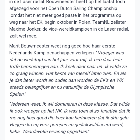
in de Laser radial. Bouwmeester heeft op het laatst toch
afgezegd voor het Open Dutch Sailing Championship
omdat het niet meer goed paste in het programma op
weg naar het EK, begin oktober in Polen. TeamNL zeilster
Maxime Jonker, de vice-wereldkampioen in de Laser radial,
zeilt wel mee.
Marit Bouwmeester weet nog goed hoe haar eerste
Nederlands Kampioenschappen verliepen. “
Vroeger was
dat de wedstrijd van het jaar voor mij. Ik heb daar hele
toffe herinneringen aan. Ik keek daar naar uit. Ik wilde ze
zo graag winnen. Het beste van mezelf laten zien. En als
je dan beter wordt en ouder, dan worden de EK’s en WK
steeds belangrijker en nu natuurlijk de Olympische
Spelen.
”
“
Iedereen weet; ik wil domineren in deze klasse. Dat wilde
ik ook vroeger op het NK. Ik was toen al zo fanatiek dat ik
me nog heel goed die keer kan herinneren dat ik drie gele
vlaggen kreeg voor pompen en gediskwalificeerd werd,
haha. Waardevolle ervaring opgedaan.
”