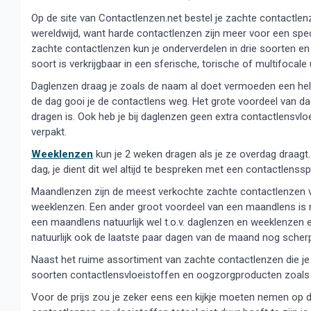
Op de site van Contactlenzen.net bestel je zachte contactle
wereldwijd, want harde contactlenzen zijn meer voor een sp
zachte contactlenzen kun je onderverdelen in drie soorten en
soort is verkrijgbaar in een sferische, torische of multifocale 
Daglenzen draag je zoals de naam al doet vermoeden een hele
de dag gooi je de contactlens weg. Het grote voordeel van d
dragen is. Ook heb je bij daglenzen geen extra contactlensvloe
verpakt.
Weeklenzen
kun je 2 weken dragen als je ze overdag draagt
dag, je dient dit wel altijd te bespreken met een contactlensspe
Maandlenzen zijn de meest verkochte zachte contactlenzen v
weeklenzen. Een ander groot voordeel van een maandlens is na
een maandlens natuurlijk wel t.o.v. daglenzen en weeklenzen 
natuurlijk ook de laatste paar dagen van de maand nog scherp
Naast het ruime assortiment van zachte contactlenzen die je k
soorten contactlensvloeistoffen en oogzorgproducten zoals 
Voor de prijs zou je zeker eens een kijkje moeten nemen op d