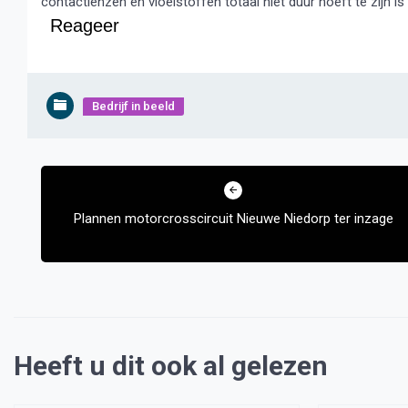
contactlenzen en vloeistoffen totaal niet duur hoeft te zijn is 
Reageer
Bedrijf in beeld
Bericht
navigatie
Plannen motorcrosscircuit Nieuwe Niedorp ter inzage
Heeft u dit ook al gelezen