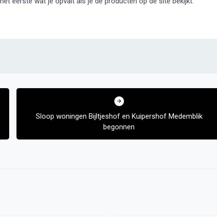
het eerste wat je opvalt als je de producten op de site bekijkt.
Sloop woningen Bijltjeshof en Kuipershof Medemblik
begonnen