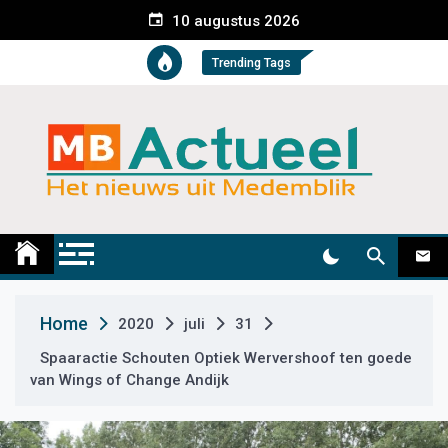
S
10 augustus 2026
k
i
Trending Tags
p
t
o
c
o
n
t
Medemblik Actueel
Wij zijn altijd actueel
e
n
t
Home
2020
juli
31
Spaaractie Schouten Optiek Wervershoof ten goede
van Wings of Change Andijk