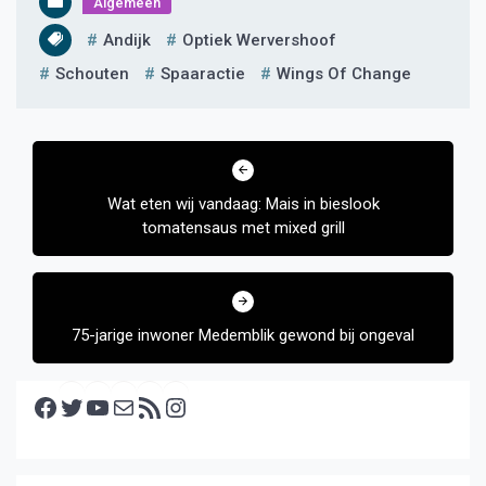
Algemeen
Andijk
Optiek Wervershoof
Schouten
Spaaractie
Wings Of Change
Bericht
navigatie
Wat eten wij vandaag: Mais in bieslook
tomatensaus met mixed grill
75-jarige inwoner Medemblik gewond bij ongeval
Facebook
Twitter
YouTube
E-mail
RSS feed
Instagram