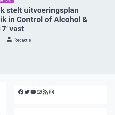
emblik
 stelt uitvoeringsplan
k in Control of Alcohol &
7’ vast
Redactie
Facebook
Twitter
YouTube
E-mail
RSS feed
Instagram
n