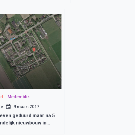
id
Medemblik
ie
9 maart 2017
 even geduurd maar na 5
indelijk nieuwbouw in
-Oost