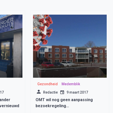
Gezondheid
Medemblik
017
Redactie
9 maart 2017
lander
OMT wil nog geen aanpassing
 vernieuwd
bezoekregeling
verzorgingstehuizen