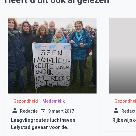
Gezondheid
Medemblik
Gezondhe
Redactie
9 maart 2017
Redact
Laagvliegroutes luchthaven
Rijbewijs
Lelystad gevaar voor de
volksgezondheid