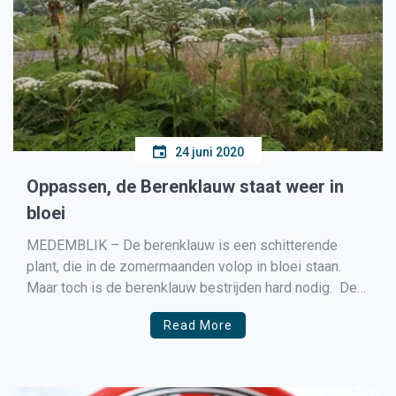
24 juni 2020
Oppassen, de Berenklauw staat weer in
bloei
MEDEMBLIK – De berenklauw is een schitterende
plant, die in de zomermaanden volop in bloei staan.
Maar toch is de berenklauw bestrijden hard nodig. De
plant kan maar liefst 4 meter hoog worden met
Read More
bladeren van 1,5 meter en kan voor ernstige
verwondingen zorgen. Welk gevaar vormt de
berenklauw? De […]