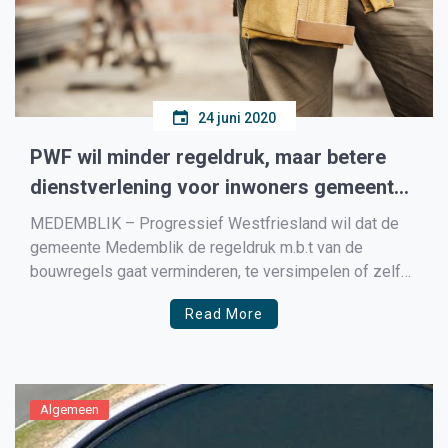
24 juni 2020
PWF wil minder regeldruk, maar betere
dienstverlening voor inwoners gemeente
Medemblik
MEDEMBLIK – Progressief Westfriesland wil dat de
gemeente Medemblik de regeldruk m.b.t van de
bouwregels gaat verminderen, te versimpelen of zelfs
af te schaffen. Fractievoorzitter Siem Zeilemaker(PWF)
Read More
wijst naar het coalitieprogramma waar het terugdringen
van regels als speerpunt wordt genoemd. Maar
Zeilemaker heeft de indruk dat met name als het […]
Algemeen