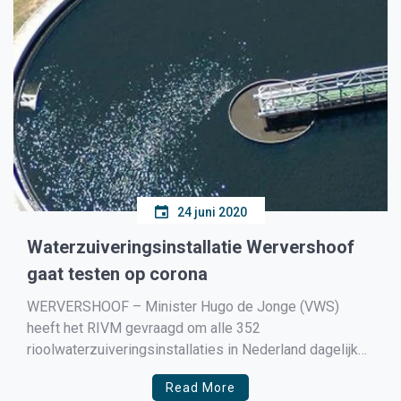
24 juni 2020
Waterzuiveringsinstallatie Wervershoof
gaat testen op corona
WERVERSHOOF – Minister Hugo de Jonge (VWS)
heeft het RIVM gevraagd om alle 352
rioolwaterzuiveringsinstallaties in Nederland dagelijks
te monitoren op de aanwezigheid van het coronavirus.
Read More
Het is de bedoeling dat deze cijfers worden