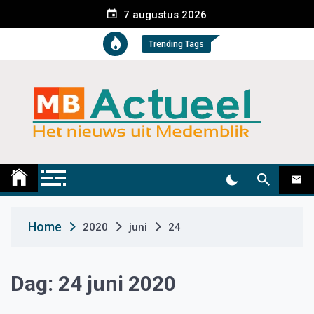
S
7 augustus 2026
k
i
Trending Tags
p
t
o
c
o
n
t
Medemblik Actueel
Wij zijn altijd actueel
e
n
t
Home
2020
juni
24
Dag:
24 juni 2020