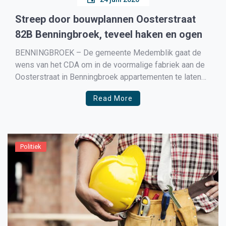
Streep door bouwplannen Oosterstraat
82B Benningbroek, teveel haken en ogen
BENNINGBROEK – De gemeente Medemblik gaat de
wens van het CDA om in de voormalige fabriek aan de
Oosterstraat in Benningbroek appartementen te laten
realiseren niet in vervulling brengen, volgens de
Read More
wethouder zitten er teveel haken en ogen aan. Zo
mogen er volgens de bouwvergunning 3 woningen
worden gerealiseerd, op […]
Politiek