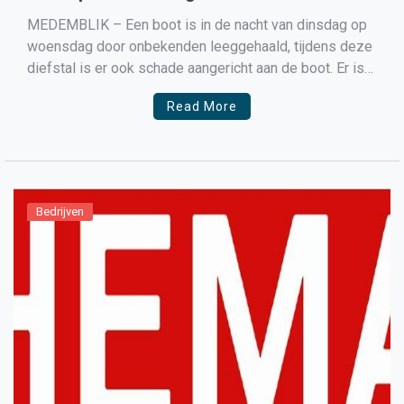
MEDEMBLIK – Een boot is in de nacht van dinsdag op
woensdag door onbekenden leeggehaald, tijdens deze
diefstal is er ook schade aangericht aan de boot. Er is
o.a. gereedschap gestolen en tanks. Eigenaar Sicco
Read More
Regeling beloofd een beloning uit voor de gouden tip.
Weet u meer, bel dan met […]
Bedrijven