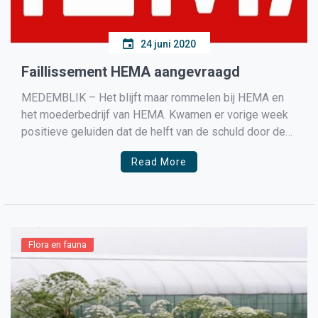
24 juni 2020
Faillissement HEMA aangevraagd
MEDEMBLIK – Het blijft maar rommelen bij HEMA en
het moederbedrijf van HEMA. Kwamen er vorige week
positieve geluiden dat de helft van de schuld door de
schuldeisers was kwijtgescholden in ruil voor de
Read More
aandelen, nu blijkt dat 54 miljoen euro die vorige week
had moeten worden betaald aan een […]
Flora en fauna