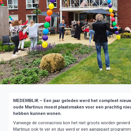
MEDEMBLIK – Een jaar geleden werd het compleet nieuw
oude Martinus moest plaatsmaken voor een prachtig ni
hebben kunnen wonen.
Vanwege de coronacrisis kon het niet groots worden gevierd 
Martinus ook te ver en dus werd er een aangepast programma