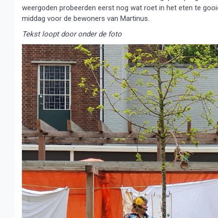
weergoden probeerden eerst nog wat roet in het eten te gooi
middag voor de bewoners van Martinus.
Tekst loopt door onder de foto