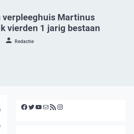
 verpleeghuis Martinus
 vierden 1 jarig bestaan
Redactie
Facebook
Twitter
YouTube
E-mail
RSS feed
Instagram
g
n