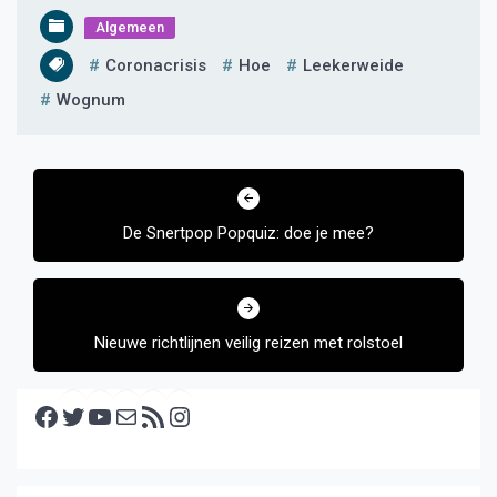
Algemeen
Coronacrisis
Hoe
Leekerweide
Wognum
Bericht
navigatie
De Snertpop Popquiz: doe je mee?
Nieuwe richtlijnen veilig reizen met rolstoel
Facebook
Twitter
YouTube
E-mail
RSS feed
Instagram