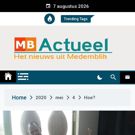
S
7 augustus 2026
k
i
Trending Tags
p
t
o
c
o
n
t
Medemblik Actueel
Wij zijn altijd actueel
e
n
t
Home
2020
mei
4
Hoe?