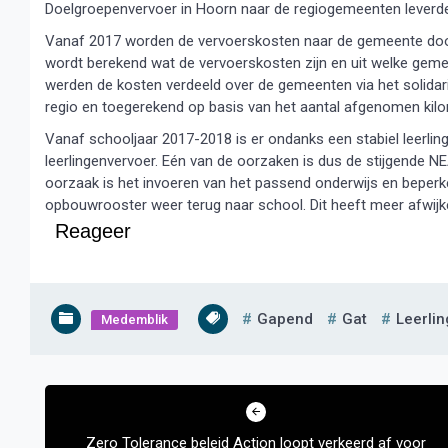
Doelgroepenvervoer in Hoorn naar de regiogemeenten leverde 
Vanaf 2017 worden de vervoerskosten naar de gemeente door
wordt berekend wat de vervoerskosten zijn en uit welke gemee
werden de kosten verdeeld over de gemeenten via het solidar
regio en toegerekend op basis van het aantal afgenomen kilo
Vanaf schooljaar 2017-2018 is er ondanks een stabiel leerli
leerlingenvervoer. Eén van de oorzaken is dus de stijgende N
oorzaak is het invoeren van het passend onderwijs en beperke
opbouwrooster weer terug naar school. Dit heeft meer afwijk
Reageer
Gapend
Gat
Leerli
Medemblik
Bericht
navigatie
Zero Tolerance beleid Action loopt verkeerd af voor