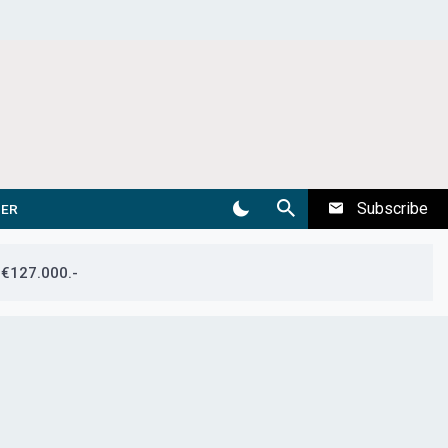
Subscribe
DER
 €127.000.-