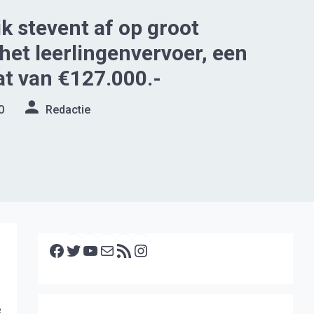
 stevent af op groot
 het leerlingenvervoer, een
t van €127.000.-
0
Redactie
Facebook
Twitter
YouTube
E-mail
RSS feed
Instagram
e