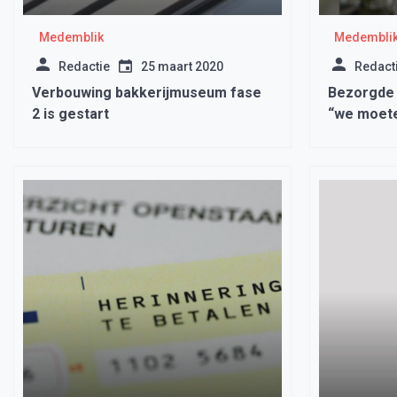
Medemblik
Medembli
Redactie
25 maart 2020
Redact
Verbouwing bakkerijmuseum fase
Bezorgde 
2 is gestart
“we moete
volgen om
voorkome