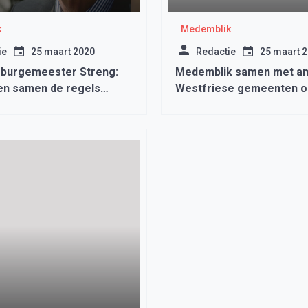
k
Medemblik
ie
25 maart 2020
Redactie
25 maart 
burgemeester Streng:
Medemblik samen met a
n samen de regels
Westfriese gemeenten o
 een derde golf te
naar huisvesting doelgr
n”