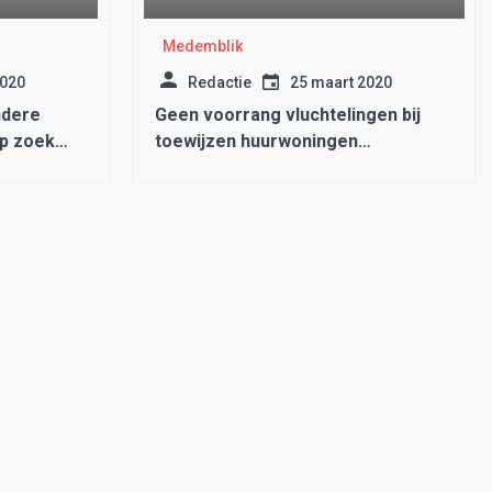
Medemblik
2020
Redactie
25 maart 2020
ndere
Geen voorrang vluchtelingen bij
p zoek
toewijzen huurwoningen
oepen
Medemblik