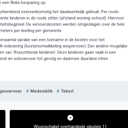
een flinke besparing op.
berekend overeenkomstig het daadwerkelijk gebruik. Per route
nte kinderen in de route zitten (afstand woning-school). Hiervoor
iteitsbeginsel. De vervoerskosten werden omgeslagen over de hele
meters per leerling per gemeente.
ngenaantal sprake van een toename in de kosten voor het
EA-indexering (kostenontwikkeling wegvervoer). Een andere mogelijke
n van ‘thuiszittende kinderen’. Deze kinderen gaan vaak in een
end-en solovervoer tot gevolg en daarmee duurdere ritten.
ngenvervoer
Medemblik
Tekort
Woonschakel overhandigde sleutels 11