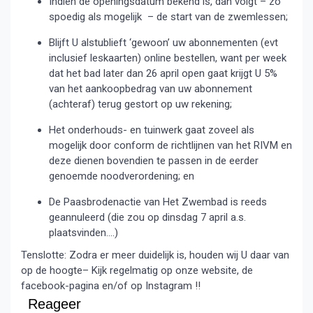
Indien de openingsdatum bekend is, dan volgt – zo
spoedig als mogelijk – de start van de zwemlessen;
Blijft U alstublieft ‘gewoon’ uw abonnementen (evt
inclusief leskaarten) online bestellen, want per week
dat het bad later dan 26 april open gaat krijgt U 5%
van het aankoopbedrag van uw abonnement
(achteraf) terug gestort op uw rekening;
Het onderhouds- en tuinwerk gaat zoveel als
mogelijk door conform de richtlijnen van het RIVM en
deze dienen bovendien te passen in de eerder
genoemde noodverordening; en
De Paasbrodenactie van Het Zwembad is reeds
geannuleerd (die zou op dinsdag 7 april a.s.
plaatsvinden….)
Tenslotte: Zodra er meer duidelijk is, houden wij U daar van
op de hoogte– Kijk regelmatig op onze website, de
facebook-pagina en/of op Instagram !!
Reageer