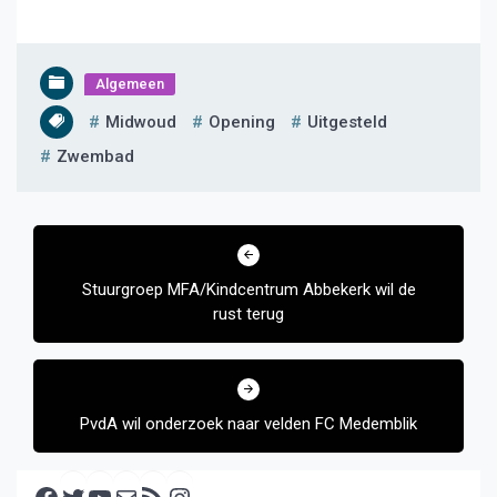
Algemeen
Midwoud
Opening
Uitgesteld
Zwembad
Bericht
navigatie
Stuurgroep MFA/Kindcentrum Abbekerk wil de
rust terug
PvdA wil onderzoek naar velden FC Medemblik
Facebook
Twitter
YouTube
E-mail
RSS feed
Instagram