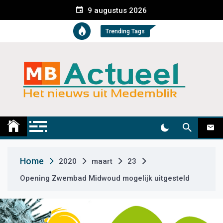
S
9 augustus 2026
k
i
Trending Tags
p
t
o
c
o
n
t
Medemblik Actueel
Wij zijn altijd actueel
e
n
t
Home
2020
maart
23
Opening Zwembad Midwoud mogelijk uitgesteld