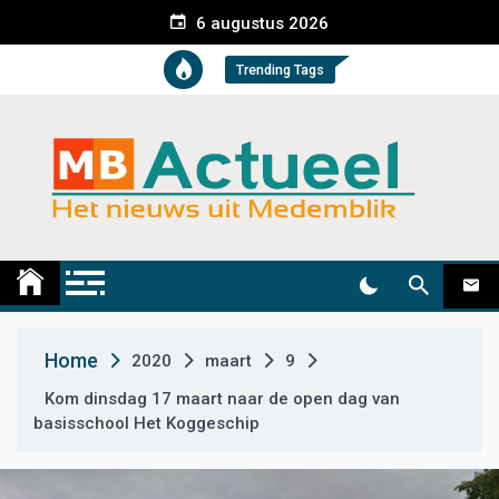
S
6 augustus 2026
k
i
Trending Tags
p
t
o
c
o
n
t
Medemblik Actueel
Wij zijn altijd actueel
e
n
t
Home
2020
maart
9
Kom dinsdag 17 maart naar de open dag van
basisschool Het Koggeschip