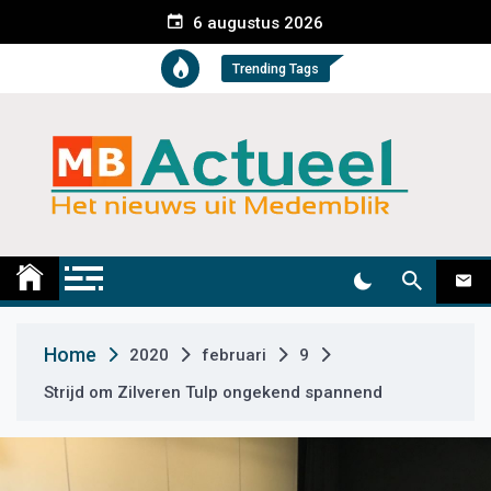
S
6 augustus 2026
k
i
Trending Tags
p
t
o
c
o
n
t
Medemblik Actueel
Wij zijn altijd actueel
e
n
t
Home
2020
februari
9
Strijd om Zilveren Tulp ongekend spannend