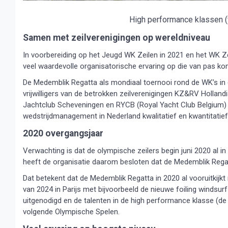
High performance klassen (
Samen met zeilverenigingen op wereldniveau
In voorbereiding op het Jeugd WK Zeilen in 2021 en het WK 
veel waardevolle organisatorische ervaring op die van pas k
De Medemblik Regatta als mondiaal toernooi rond de WK’s in e
vrijwilligers van de betrokken zeilverenigingen KZ&RV Hol
Jachtclub Scheveningen en RYCB (Royal Yacht Club Belgium)
wedstrijdmanagement in Nederland kwalitatief en kwantitatief
2020 overgangsjaar
Verwachting is dat de olympische zeilers begin juni 2020 al i
heeft de organisatie daarom besloten dat de Medemblik Regat
Dat betekent dat de Medemblik Regatta in 2020 al vooruitkijk
van 2024 in Parijs met bijvoorbeeld de nieuwe foiling windsu
uitgenodigd en de talenten in de high performance klasse (de 
volgende Olympische Spelen.