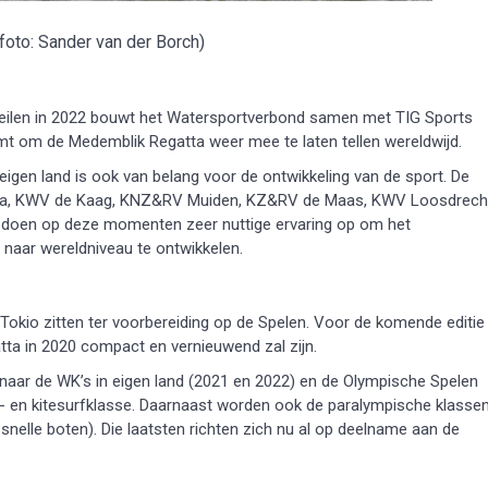
foto: Sander van der Borch)
Zeilen in 2022 bouwt het Watersportverbond samen met TIG Sports
omt om de Medemblik Regatta weer mee te laten tellen wereldwijd.
igen land is ook van belang voor de ontwikkeling van de sport. De
landia, KWV de Kaag, KNZ&RV Muiden, KZ&RV de Maas, KWV Loosdrech
 doen op deze momenten zeer nuttige ervaring op om het
 naar wereldniveau te ontwikkelen.
n Tokio zitten ter voorbereiding op de Spelen. Voor de komende editie
ta in 2020 compact en vernieuwend zal zijn.
t naar de WK’s in eigen land (2021 en 2022) en de Olympische Spelen
rf- en kitesurfklasse. Daarnaast worden ook de paralympische klasse
snelle boten). Die laatsten richten zich nu al op deelname aan de