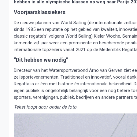
hebben in alle olympische klassen op weg naar Parijs 20
Voorjaarsklassiekers
De nieuwe plannen van World Sailing (de internationale zeil
sinds 1985 een reputatie op het gebied van kwaliteit, innovat
classic regatta’s’ volgens World Sailing) Kieler Woche, Sema
komende vijf jaar weer een prominente en beschermde positie
internationale topzeilers vanaf 2021 op de Medemblik Regatta
“Dit hebben we nodig”
Directeur van het Watersportverbond Arno van Gerven ziet ee
zeilsportevenementen. Traditioneel en innovatief, vooral dank
Regatta is er één met historie én internationale bekendheid. 
eigen publiek is ongelofelijk belangrijk voor een nog betere to
sporters, verenigingen, publiek, bedrijven en andere partners
Tekst loopt door onder de foto