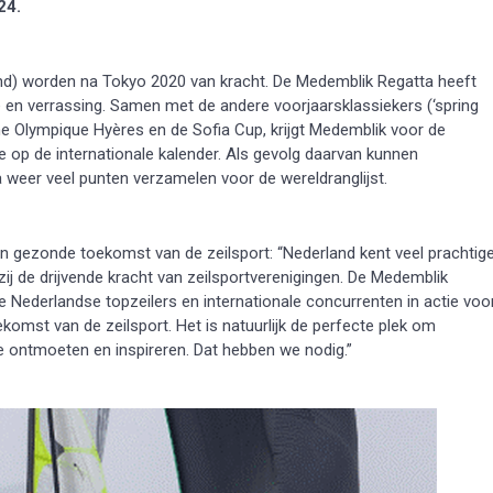
24.
bond) worden na Tokyo 2020 van kracht. De Medemblik Regatta heeft
ie en verrassing. Samen met de andere voorjaarsklassiekers (‘spring
ine Olympique Hyères en de Sofia Cup, krijgt Medemblik voor de
 op de internationale kalender. Als gevolg daarvan kunnen
 weer veel punten verzamelen voor de wereldranglijst.
n gezonde toekomst van de zeilsport: “Nederland kent veel prachtig
zij de drijvende kracht van zeilsportverenigingen. De Medemblik
De Nederlandse topzeilers en internationale concurrenten in actie voo
ekomst van de zeilsport. Het is natuurlijk de perfecte plek om
 te ontmoeten en inspireren. Dat hebben we nodig.”