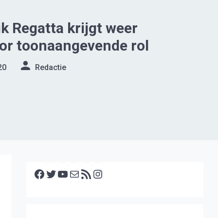
 Regatta krijgt weer
or toonaangevende rol
20
Redactie
Facebook
Twitter
YouTube
E-mail
RSS feed
Instagram