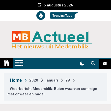
S
6 augustus 2026
k
i
Trending Tags
p
t
o
c
o
n
t
Medemblik Actueel
Wij zijn altijd actueel
e
n
t
Home
2020
januari
28
Weerbericht Medemblik: Buien waarvan sommige
met onweer en hagel