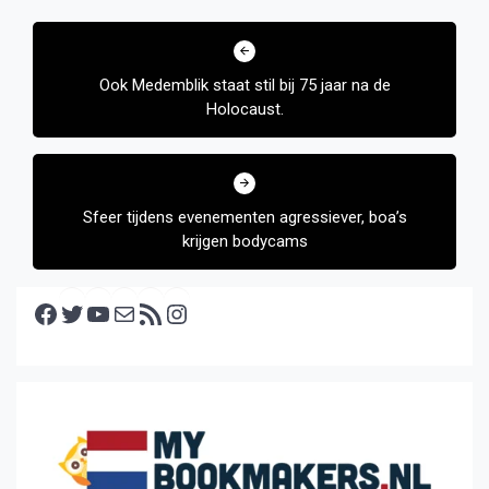
Bericht
navigatie
Ook Medemblik staat stil bij 75 jaar na de
Holocaust.
Sfeer tijdens evenementen agressiever, boa’s
krijgen bodycams
Facebook
Twitter
YouTube
E-mail
RSS feed
Instagram