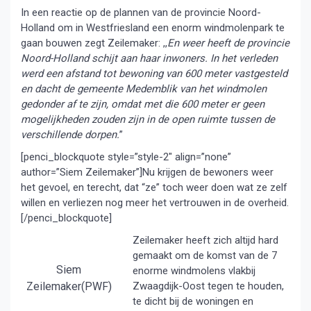
In een reactie op de plannen van de provincie Noord-
Holland om in Westfriesland een enorm windmolenpark te
gaan bouwen zegt Zeilemaker: ,,
En weer heeft de provincie
Noord-Holland schijt aan haar inwoners. In het verleden
werd een afstand tot bewoning van 600 meter vastgesteld
en dacht de gemeente Medemblik van het windmolen
gedonder af te zijn, omdat met die 600 meter er geen
mogelijkheden zouden zijn in de open ruimte tussen de
verschillende dorpen.
”
[penci_blockquote style=”style-2″ align=”none”
author=”Siem Zeilemaker”]Nu krijgen de bewoners weer
het gevoel, en terecht, dat “ze” toch weer doen wat ze zelf
willen en verliezen nog meer het vertrouwen in de overheid.
[/penci_blockquote]
Zeilemaker heeft zich altijd hard
gemaakt om de komst van de 7
Siem
enorme windmolens vlakbij
Zeilemaker(PWF)
Zwaagdijk-Oost tegen te houden,
te dicht bij de woningen en