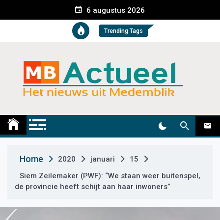
S
6 augustus 2026
k
i
Trending Tags
p
t
o
c
o
n
t
Medemblik Actueel
Wij zijn altijd actueel
e
n
t
Home
2020
januari
15
Siem Zeilemaker (PWF): “We staan weer buitenspel,
de provincie heeft schijt aan haar inwoners”