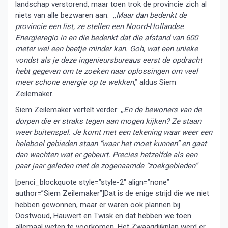
landschap verstorend, maar toen trok de provincie zich al
niets van alle bezwaren aan. ,,
Maar dan bedenkt de
provincie een list, ze stellen een Noord-Hollandse
Energieregio in en die bedenkt dat die afstand van 600
meter wel een beetje minder kan. Goh, wat een unieke
vondst als je deze ingenieursbureaus eerst de opdracht
hebt gegeven om te zoeken naar oplossingen om veel
meer schone energie op te wekken
,” aldus Siem
Zeilemaker.
Siem Zeilemaker vertelt verder: ,,
En de bewoners van de
dorpen die er straks tegen aan mogen kijken? Ze staan
weer buitenspel. Je komt met een tekening waar weer een
heleboel gebieden staan “waar het moet kunnen” en gaat
dan wachten wat er gebeurt. Precies hetzelfde als een
paar jaar geleden met de zogenaamde “zoekgebieden”
[penci_blockquote style=”style-2″ align=”none”
author=”Siem Zeilemaker”]Dat is de enige strijd die we niet
hebben gewonnen, maar er waren ook plannen bij
Oostwoud, Hauwert en Twisk en dat hebben we toen
allemaal weten te voorkomen. Het Zwaagdijkplan werd er