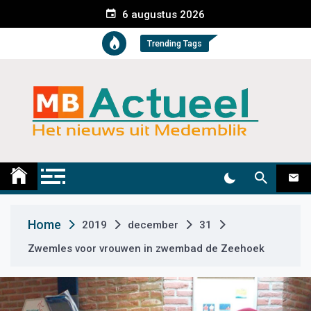
S
6 augustus 2026
k
i
Trending Tags
p
t
o
c
o
n
t
Medemblik Actueel
Wij zijn altijd actueel
e
n
t
Home
2019
december
31
Zwemles voor vrouwen in zwembad de Zeehoek