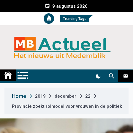
S
9 augustus 2026
k
i
Trending Tags
p
t
o
c
o
n
t
Medemblik Actueel
Wij zijn altijd actueel
e
n
t
Home
2019
december
22
Provincie zoekt rolmodel voor vrouwen in de politiek