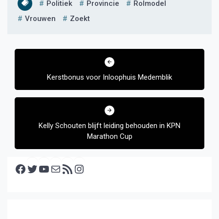
Politiek
Provincie
Rolmodel
Vrouwen
Zoekt
Bericht
navigatie
Kerstbonus voor Inloophuis Medemblik
Kelly Schouten blijft leiding behouden in KPN
Marathon Cup
Facebook
Twitter
YouTube
E-mail
RSS feed
Instagram